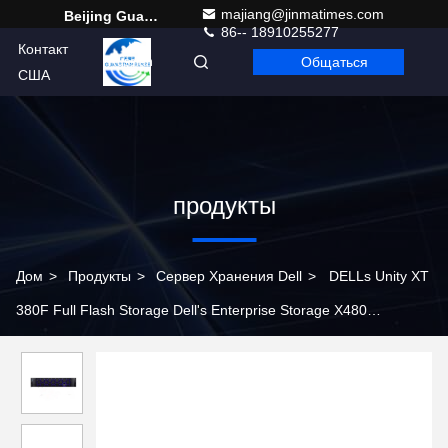
majiang@jinmatimes.com
Beijing Guangtian Runze Technology Co., Ltd.
86-- 18910255277
Контакт
Общаться
Russian
США
продукты
Дом
>
Продукты
>
Сервер Хранения Dell
>
DELLs Unity XT
380F Full Flash Storage Dell's Enterprise Storage X480
Гибридный флэш с высокой производительностью.