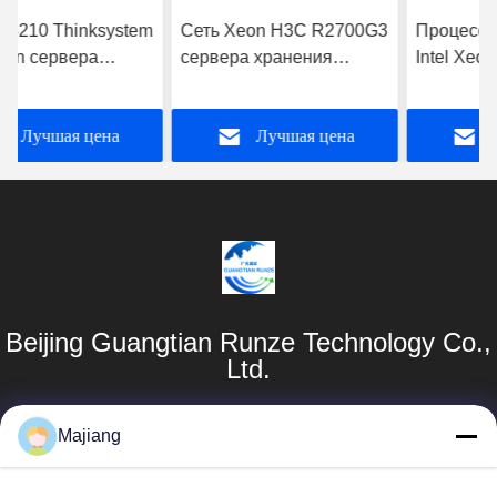
Сеть Xeon H3C R2700G3
Процессор серебра 4210
сервера хранения
Intel Xeon сервера
двойного рабочего стола
рабочей станции шкафа
ядра Rackmount
ThinkSystem SR650 OEM
Лучшая цена
Лучшая цена
Beijing Guangtian Runze Technology Co.,
Ltd.
Продукты
Быстрые
Majiang
Ссылки
Сервер Dell GPU
majiang@jinmatimes.com