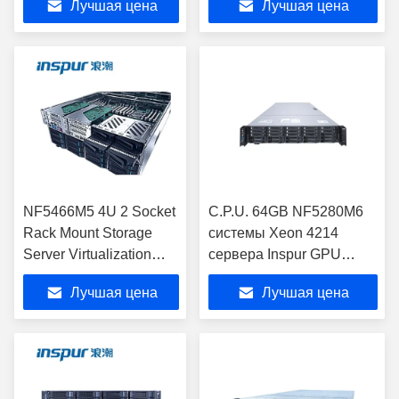
Лучшая цена
Лучшая цена
NF5466M5 4U 2 Socket
C.P.U. 64GB NF5280M6
Rack Mount Storage
системы Xeon 4214
Server Virtualization
сервера Inspur GPU
Stock Inspur (Сервер
предприятия держателя
Лучшая цена
Лучшая цена
для хранения данных)
шкафа