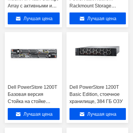
Array с активными и
Rackmount Storage
активными
Server ME5024 ME4024
Лучшая цена
Лучшая цена
контроллерами
ME5012 RAID SAN/DAS
(включая операционные
системы)
Dell PowerStore 1200T
Dell PowerStore 1200T
Базовая версия
Basic Edition, стоечное
Стойка на стойке
хранилище, 384 ГБ ОЗУ
Хранение 384 ГБ 15.36
Лучшая цена
Лучшая цена
ТБ NVMe