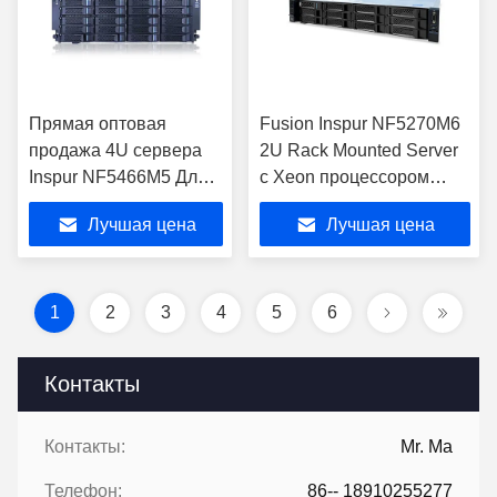
Прямая оптовая
Fusion Inspur NF5270M6
продажа 4U сервера
2U Rack Mounted Server
Inspur NF5466M5 Для
с Xeon процессором
4U сервера с
доступен для покупки
Лучшая цена
Лучшая цена
двойными разъемами
1
2
3
4
5
6
Контакты
Контакты:
Mr. Ma
Телефон:
86-- 18910255277