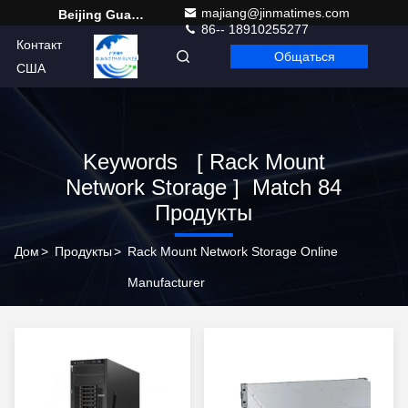
majiang@jinmatimes.com
Beijing Guangtian Runze Technology Co., Ltd.
86-- 18910255277
Контакт
Общаться
Russian
США
Keywords [ Rack Mount
Network Storage ] Match 84
Продукты
Дом
>
Продукты
>
Rack Mount Network Storage Online
Manufacturer