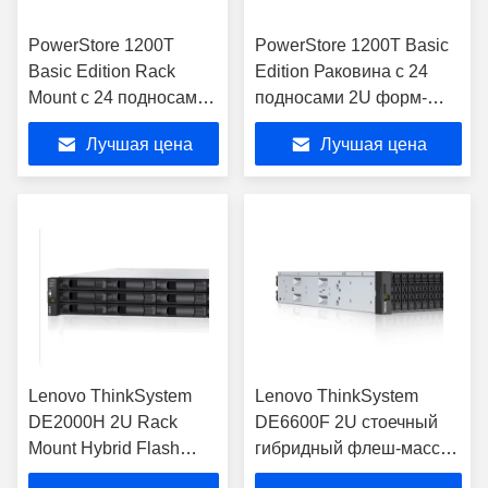
PowerStore 1200T
PowerStore 1200T Basic
Basic Edition Rack
Edition Раковина с 24
Mount с 24 подносами
подносами 2U форм-
и NVMe SSD
фактор
Лучшая цена
Лучшая цена
Lenovo ThinkSystem
Lenovo ThinkSystem
DE2000H 2U Rack
DE6600F 2U стоечный
Mount Hybrid Flash
гибридный флеш-массив
Array
1841.5 ТБ