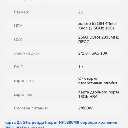
Размер:
2U
золото 5318H 4*Intel
ЦПУ:
Xeon (2.5GHz 18C)
256G DDR4 2933MHz
ОЗУ:
RECC
Жесткий диск:
2*1.8T SAS 10K
RAID:
1 г
С четырмя
карта сети:
отверстиями гигабит
Карта двойного порта
карта hba:
16Gb HBA
Силовое питание:
2*800W
карта 2.5GHz рейда Inspur NF5280M6 сервера хранения