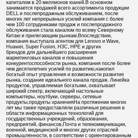
капиталом в 20 миллионов юаней.В основном 
занимается продажей всего ассортимента продукции 
DELL и послепродажным обслуживанием, после 
многих лет непрерывных усилий компания с более 
чем 100 сотрудниками продаж и послепродажного 
обслуживания стала каналом по всему Северному 
Китаю и прилегающим рынкам.Впоследствии, 
компания выступала агентом для Lenovo и Wave, 
Huawei, Super Fusion, H3C, HPE и других
брендов для дальнейшего расширения 
маркетинговых каналов и повышения 
конкурентоспособности рынка, компания после более 
чем десятилетних усилий по развитию,накопил 
богатый опыт управления и возможности развития 
рынка, создание идеального канала продаж. Линейка 
продуктов, управляемая богатыми, охватывает 
широкий спектр, включающий настольные 
компьютеры, ноутбуки, серверы, сетевые 
продукты,продукты храненияНа протяжении многих 
лет мы также предоставляли различные решения в 
области информационных технологий для 
государственных учреждений, образования, 
предприятий, финансов,Почта и телекоммуникации, 
военной, медицинской и многих других отраслей 
промышленности, в соответствии с ориентированным 