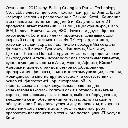
Основана в 2012 году, Beijing Guangtian Runze Technology 
Co. , Ltd. является дочерней компанией группы Jinma. Штаб-
квартира компании расположена в Пекине, Китай. Компания 
в основном занимается продажей и обслуживанием ИТ-
продуктов, агент компании DELLMC, HP,ультрамикро, Cisco, 
IBM, Lenovo, Huawei, wave, H3C, dawning и других брендов, 
работающих богатый линейки продуктов, охватывающих 
широкий спектр, включает в себя ПК, сервер, фитинга, 
рабочей станции, хранилища,Число проходитМы создали 
филиалы в Шанхае, Гуанчжоу, Шэньчжэнь, Чжэнчжоу, 
Цзинань, Наннин,Hohhot и другие места для предоставления 
ИТ-продуктов и технических услуг для глобальных клиентов, 
существующие клиенты в Азии, Европе, Африке, Южной 
Америке и других странах и регионах.,образование, 
предприятия, финансы, почта и телекоммуникации, военная, 
медицинская и многие другие отрасли, в соответствии с 
основной философией, ориентированной на 
клиента,создавать индивидуальные решения для 
клиентовМы накопили богатый опыт в отрасли в анализе 
спроса, технических доказательств, выборе оборудования, 
внедрении сети, обеспечении качества, эксплуатации и 
обслуживании,Поддержка услуг и другие аспекты, и хорошо 
воспринимается клиентами, и решительно настроен 
превратить предприятие в отличного поставщика ИТ-услуг в 
Китае.