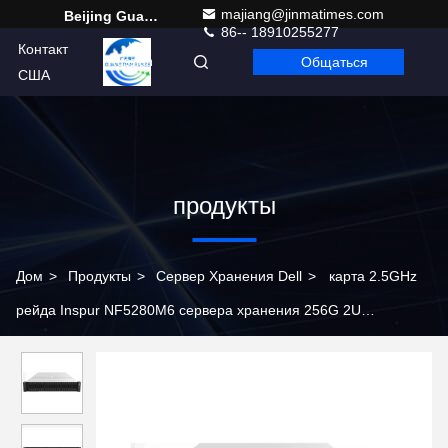
majiang@jinmatimes.com
Beijing Guangtian Runze Technology Co., Ltd.
86-- 18910255277
Контакт
Общаться
Russian
США
продукты
Дом
>
Продукты
>
Сервер Хранения Dell
>
карта 2.5GHz
рейда Inspur NF5280M6 сервера хранения 256G 2U
Rackmount