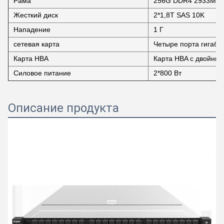
Рама
256G DDR4 2933MH
Жесткий диск
2*1,8T SAS 10K
Нападение
1 Г
сетевая карта
Четыре порта гигаби
Карта HBA
Карта HBA с двойным
Силовое питание
2*800 Вт
Описание продукта