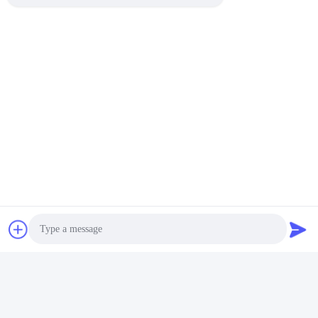
вопросы и ответы
кто мы?
1. 
Мы основаны в Пекин, Китае, начале от 2012, 
надувательстве к Океании (20,00%), Южная Америка 
(20,00%), Северная Америка (20,00%), средний восток 
(10,00%), Центральная Америка (10,00%), Юго-
Восточная Азия (9,00%), Восточная Азия (8,00%), 
Западная Европа (2,00%), Африка (1,00%). Полное 
около 101-200 человек в нашем офисе.
Photo