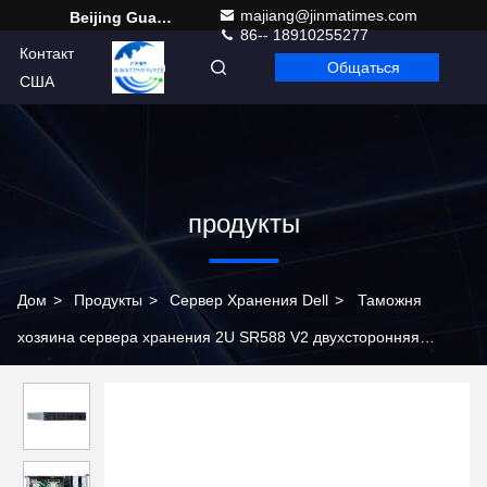
majiang@jinmatimes.com
Beijing Guangtian Runze Technology Co., Ltd.
86-- 18910255277
Контакт
Общаться
Russian
США
продукты
Дом
>
Продукты
>
Сервер Хранения Dell
>
Таможня
хозяина сервера хранения 2U SR588 V2 двухсторонняя
Rackmount