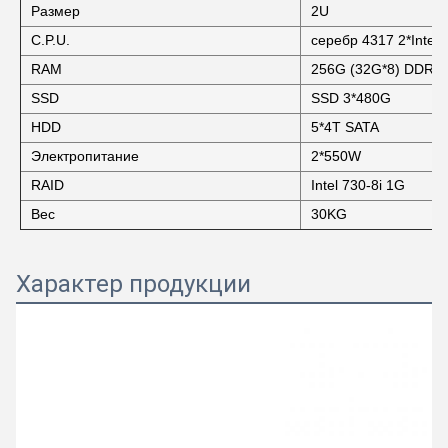
Размер
2U
C.P.U.
серебр 4317 2*Intel 
RAM
256G (32G*8) DDR4
SSD
SSD 3*480G
HDD
5*4T SATA
Электропитание
2*550W
RAID
Intel 730-8i 1G
Вес
30KG
Характер продукции