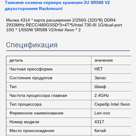
Таможня хозяина сервера хранения 2U SR588 V2
двухсторонняя Rackmount
Мычка 4314 * карта расширения 2/256G (32G*8) DDR4 
2933MHz RECC/480GSSD*3+4T*5/Intel 730-8I 1G/dual-port 
10G * 1/550W SR588 V2/Intel Xeon * 2
Спецификация
деталь
значение
Частная прессформа
НЕТ
Состояние продуктов
Запас
Тип
Шкаф
Частота процессора главная
2.4GHz
Тип процессора
Серебр Intel Xeon
Фирменное наименование
Len-ovo
Номер модели
4317
Место происхождения
Китай