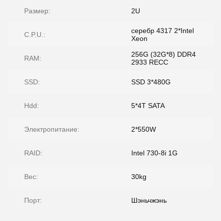
Размер:
2U
серебр 4317 2*Intel
C.P.U.:
Xeon
256G (32G*8) DDR4
RAM:
2933 RECC
SSD:
SSD 3*480G
Hdd:
5*4T SATA
Электропитание:
2*550W
RAID:
Intel 730-8i 1G
Вес:
30kg
Порт:
Шэньчжэнь