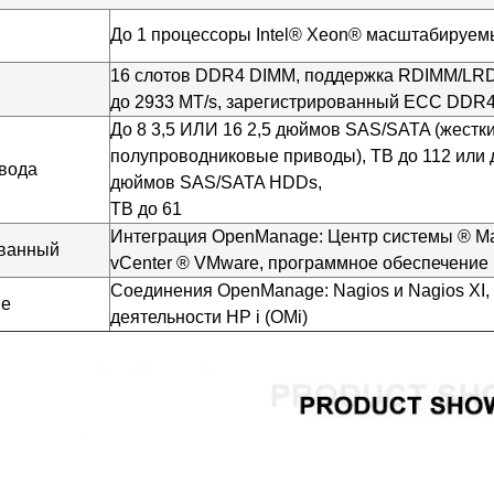
До 1 процессоры Intel® Xeon® масштабируем
16 слотов DDR4 DIMM, поддержка RDIMM/LRD
до 2933 MT/s, зарегистрированный ECC DDR
До 8 3,5 ИЛИ 16 2,5 дюймов SAS/SATA (жестки
полупроводниковые приводы), TB до 112 или д
вода
дюймов SAS/SATA HDDs,
TB до 61
Интеграция OpenManage: Центр системы ® М
ованный
vCenter ® VMware, программное обеспечени
Соединения OpenManage: Nagios и Nagios XI
ие
деятельности HP i (OMi)