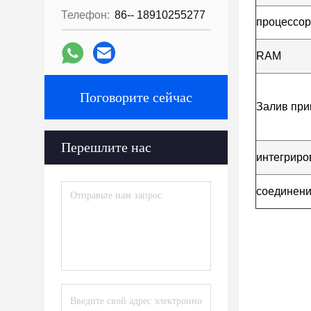
Телефон:
86-- 18910255277
процессор
RAM
Поговорите сейчас
Залив при
Перешлите нас
интегрир
соединен