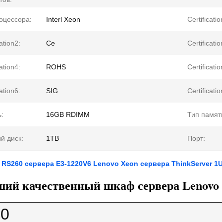
оцессора:
Interl Xeon
Certificatio
cation2:
Ce
Certificatio
cation4:
ROHS
Certificatio
cation6:
SIG
Certificatio
:
16GB RDIMM
Тип памят
й диск:
1TB
Порт:
RS260 сервера E3-1220V6 Lenovo Xeon сервера ThinkServer 1
ий качественный шкаф сервера Lenovo 
0