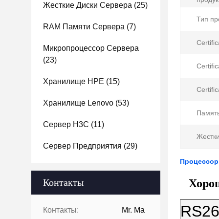
Жесткие Диски Сервера
(25)
Тип пр
RAM Памяти Сервера
(7)
Certifi
Микропроцессор Сервера
(23)
Certifi
Хранилище HPE
(15)
Certifi
Хранилище Lenovo
(53)
Память
Сервер H3C
(11)
Жестки
Сервер Предприятия
(29)
Процессор 
Хорош
Контакты
RS26
Контакты:
Mr. Ma