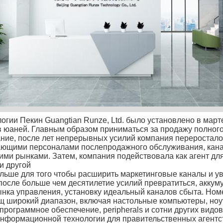
огии Пекин Guangtian Runze, Ltd. было установлено в март
 юаней. Главным образом приниматься за продажу полног
ние, после лет непрерывных усилий компания переростало 
ющими персоналами послепродажного обслуживания, кана
ми рынками. Затем, компания подействовала как агент для
и другой
льше для того чтобы расширить маркетинговые каналы и ув
после больше чем десятилетие усилий превратиться, аккум
ынка управления, установку идеальный каналов сбыта. Ном
 широкий диапазон, включая настольные компьютеры, ноутб
программное обеспечение, peripherals и сотни других видо
нформационной технологии для правительственных агентст