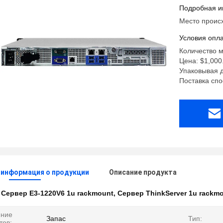
Подробная и
Место проис
Условия опла
Количество м
Цена: $1,000.
Упаковывая д
Поставка спо
 информация о продукции
Описание продукта
:
Сервер E3-1220V6 1u rackmount
,
Сервер ThinkServer 1u rackm
яние
Запас
Тип:
тов: