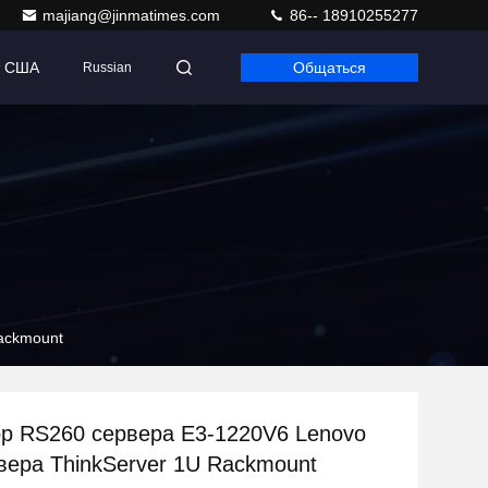
majiang@jinmatimes.com
86-- 18910255277
т США
Общаться
Russian
ackmount
р RS260 сервера E3-1220V6 Lenovo
вера ThinkServer 1U Rackmount