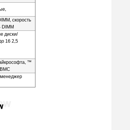
ые,
IMM, скорость
4 DIMM
е диски/
о 16 2,5
айкрософта, ™
е BMC
, менеджер