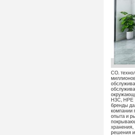
CO. технол
миллионов
обслужива
обслужива
окружающи
H3C, HPE 
бренды да
компании 
опыта и р
покрывающ
хранения, 
решения и