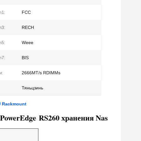
n1:
FCC
n3:
RECH
n5:
Weee
n7:
BIS
и:
2666MT/s RDIMMs
Тяньцзинь
U Rackmount
PowerEdge RS260 хранения Nas