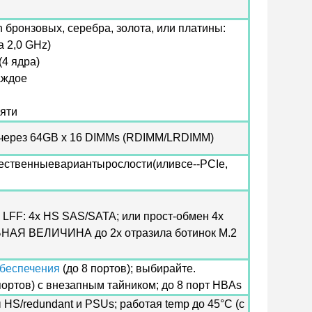
n бронзовых, серебра, золота, или платины:
а 2,0 GHz)
(4 ядра)
каждое
яти
 через 64GB x 16 DIMMs (RDIMM/LRDIMM)
ественныевариантырослости(иливсе--PCIe,
 LFF: 4x HS SAS/SATA; или прост-обмен 4x
АЯ ВЕЛИЧИНА до 2x отразила ботинок M.2
беспечения
(до 8 портов); выбирайте.
портов) с внезапным тайником; до 8 порт HBAs
 HS/redundant и PSUs; работая temp до 45°C (с