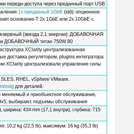
ики передн-доступа через преданный порт USB
авления
1x преданный 1GbE
(std); опционное
ает основание-T 2x 1GbE или 2x 10GbE с
резервный (звезда 2,1 энергии): ДОБАВОЧНАЯ
или ДОБАВОЧНЫЙ титан 750W 80
аструктура XClarity централизованная
е доставка регулятором, plugins интегратора
гии XClarity централизовали управление силы
, SLES, RHEL, vSphere VMware.
om/osig
для деталей.
нта меняемый и приобъектное обслуживание,
9x5, выбирают. подъемы обслуживания
, ширина: 434 mm (17,1 внутри), глубина: 715
10,2 kg (22,5 lb), максимум: 16 kg (35,3 lb)