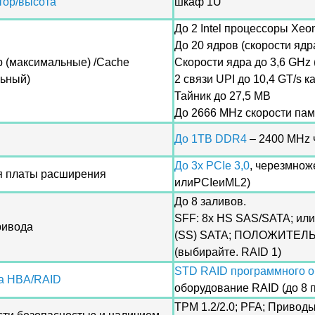
тор/высота
шкаф 1U
До 2 Intel процессоры Xeo
До 20 ядров (скорости ядр
 (максимальные) /Cache
Скорости ядра до 3,6 GHz 
ьный)
2 связи UPI до 10,4 GT/s 
Тайник до 27,5 MB
До 2666 MHz скорости пам
До 1TB DDR4
– 2400 MHz
До 3x PCIe 3,0
, черезмнож
я платы расширения
илиPCIeиML2)
До 8 заливов.
SFF: 8x HS SAS/SATA; или
ривода
(SS) SATA; ПОЛОЖИТЕЛЬН
(выбирайте. RAID 1)
STD RAID программного о
а HBA/RAID
оборудование RAID (до 8 
TPM 1.2/2.0; PFA; Приводы