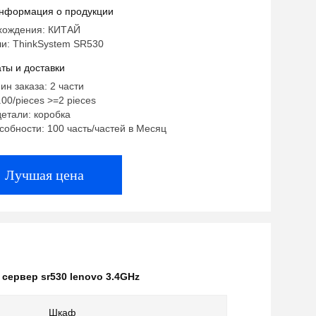
нформация о продукции
хождения: КИТАЙ
и: ThinkSystem SR530
ты и доставки
ин заказа: 2 части
.00/pieces >=2 pieces
етали: коробка
собности: 100 часть/частей в Месяц
Лучшая цена
,
сервер sr530 lenovo 3.4GHz
Шкаф