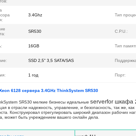
тов:
а
ссора
3.4Ghz
Тип проце
я:
ние
SR530
C.P.U.:
та:
:
16GB
Тип памят
ие:
SSD 2,5" 3,5 SATA/SAS
Поддержка
ия:
1 год
Порт:
 Xeon 6128 сервера 3.4GHz ThinkSystem SR530
serverfor
шкафа 2
inkSystem SR530 мелкие бизнесы идеальные
ая в отрасли надежность, управление, и безопасность, так же, ка
ста. Конструировал отрегулировать широкий диапазон рабочих нагр
а, может быть учреждением вашего онлайн дела.