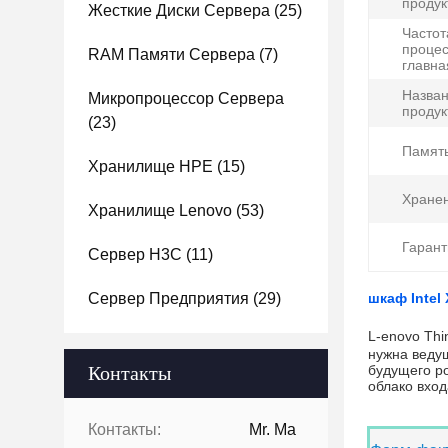
продук
Жесткие Диски Сервера
(25)
Частот
проце
RAM Памяти Сервера
(7)
главна
Назва
Микропроцессор Сервера
продук
(23)
Память
Хранилище HPE
(15)
Хранен
Хранилище Lenovo
(53)
Гарант
Сервер H3C
(11)
Сервер Предприятия
(29)
шкаф Intel
L-enovo Th
нужна ведущ
Контакты
будущего ро
облако вход
Контакты:
Mr. Ma