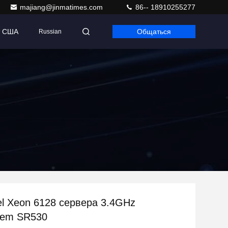
majiang@jinmatimes.com
86-- 18910255277
т США
Общаться
Russian
el Xeon 6128 сервера 3.4GHz
tem SR530