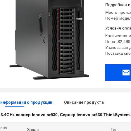
Подробная и
Место проис
Номер модел
Условия опла
Количество м
Цена: $2,499
Упаковывая д
Поставка спо
 информация о продукции
Описание продукта
:
3.4GHz сервер lenovo sr530
,
Сервер lenovo sr530 ThinkSystem
яние
Запас
Тип: