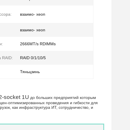
ссора:
взаимо- xeon
взаимо- xeon
и:
2666MT/s RDIMMs
 RAID:
RAID 0/1/10/5
Тяньцзинь
-socket 1U
до больших предприятий которым
к цен-оптимизированных проведения и гибкости для
узок, как инфраструктура ИТ, сотрудничество, и