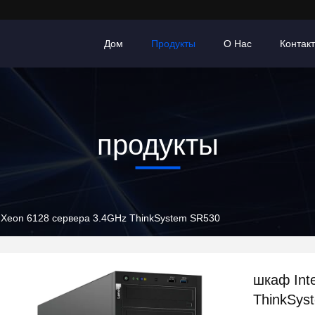
Дом
Продукты
О Нас
Контак
продукты
l Xeon 6128 сервера 3.4GHz ThinkSystem SR530
шкаф Int
ThinkSys