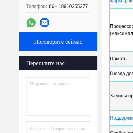
Форм-фак
Телефон:
86-- 18910255277
Процессор
(максимал
Поговорите сейчас
Память
Перешлите нас
Гнезда дл
Заливы п
Поддержк