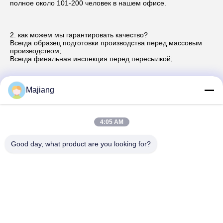
полное около 101-200 человек в нашем офисе.
2. как можем мы гарантировать качество?
Всегда образец подготовки производства перед массовым 
производством;
Всегда финальная инспекция перед пересылкой;
Majiang
3.what может вы купить от нас?
Сервер, хранение, рабочие места, память, жесткий диск
4:05 AM
4. почему должны вы купить от нас не от других 
поставщиков?
Good day, what product are you looking for?
CO. технологии времен Пекин Guangtianrunze, Ltd. Ветвь CO. 
технологии лошади Пекин золотого, LTDwas установило 
внутри
2012 и непрерывно превращающся и innovating со своей 
установки на 10 лет. Компания теперь имеет масштаб 150
5. какие обслуживания можем мы обеспечить?
Принятые условия доставки: NULL;