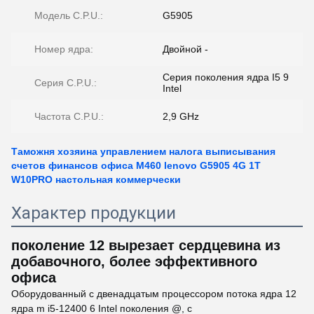
Модель C.P.U.:
G5905
Номер ядра:
Двойной -
Серия поколения ядра I5 9
Серия C.P.U.:
Intel
Частота C.P.U.:
2,9 GHz
Таможня хозяина управлением налога выписывания
счетов финансов офиса M460 lenovo G5905 4G 1T
W10PRO настольная коммерчески
Характер продукции
поколение 12 вырезает сердцевина из
добавочного, более эффективного
офиса
Оборудованный с двенадцатым процессором потока ядра 12
ядра m i5-12400 6 Intel поколения @, с