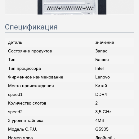
Спецификация
деталь
значение
Состояние продуктов
Запас
Тип
Башня
Тип процессора
Intel
Фирменное наименование
Lenovo
Место происхождения
Китай
speed1
DDR4
Количество слотов
2
speed2
3,5 GHz
3 уровня тайника
4MB
Модель C.P.U.
G5905
Номер ядра
Двойной -