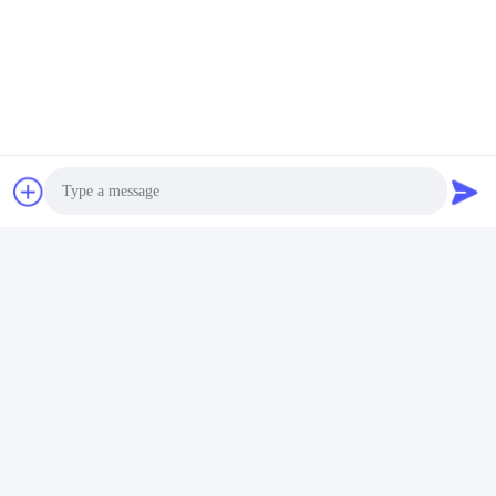
Принятая валюта оплаты: NULL;
Принятый тип оплаты: NULL;
Поговоренный язык: Английский, китайский, испанский, 
японский, португальский, немецкий, арабский, французский, 
русский, кореец, Хинди, итальянский
Photo
Video Call
Audio Call