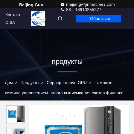
majiang@jinmatimes.com
Beijing Guangtian Runze Technology Co., Ltd.
86-- 18910255277
Контакт
Общаться
Russian
США
продукты
Дом
>
Продукты
>
Сервер Lenovo GPU
>
Таможня
хозяина управлением налога выписывания счетов финансов
офиса M460 lenovo G5905 4G 1T W10PRO настольная
коммерчески