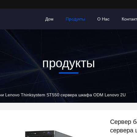
Дом
Продукты
О Нас
Контак
продукты
ни Lenovo Thinksystem ST550 сервера шкафа ODM Lenovo 2U
Сервер б
сервера