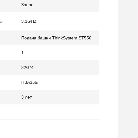
е
Запас
ра
3.1GHZ
Подача башни ThinkSystem ST550
:
1
32G*4
HBA355i
3 лет