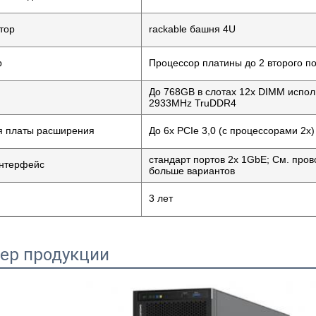
тор
rackable башня 4U
р
Процессор платины до 2 второго по
До 768GB в слотах 12x DIMM испол
2933MHz TruDDR4
я платы расширения
До 6x PCIe 3,0 (с процессорами 2x)
стандарт портов 2x 1GbE; См. про
интерфейс
больше вариантов
3 лет
ер продукции