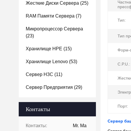
Частн
Жесткие Диски Сервера
(25)
пресс
RAM Памяти Сервера
(7)
Тип:
Микропроцессор Сервера
(23)
Тип пр
Хранилище HPE
(15)
Форм-
Хранилище Lenovo
(53)
C.P.U.:
Сервер H3C
(11)
Жестки
Сервер Предприятия
(29)
Электр
Порт:
Контакты
Сервер ба
Контакты:
Mr. Ma