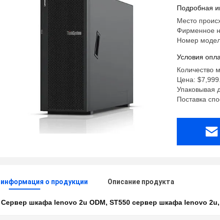
Подробная и
Место проис
Фирменное н
Номер модел
Условия опла
Количество м
Цена: $7,999
Упаковывая д
Поставка спо
 информация о продукции
Описание продукта
:
Сервер шкафа lenovo 2u ODM
,
ST550 сервер шкафа lenovo 2u