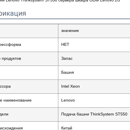
ни Lenovo Thinksystem ST550 сервера шкафа ODM Lenovo 2U
фикация
значение
прессформа
НЕТ
 продуктов
Запас
Башня
ссора
Intel Xeon
е наименование
Lenovo
дели
Подача башни ThinkSystem ST550
оисхождения
Китай