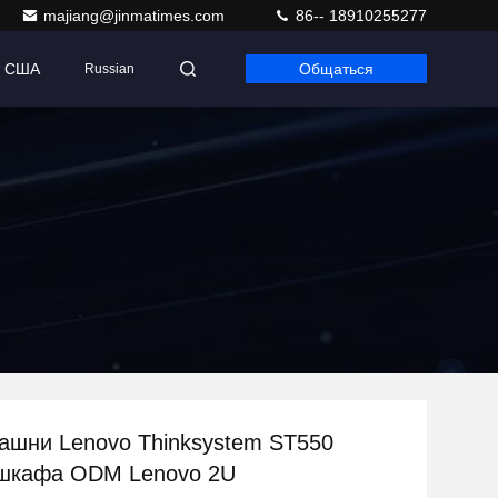
majiang@jinmatimes.com
86-- 18910255277
т США
Общаться
Russian
ашни Lenovo Thinksystem ST550
 шкафа ODM Lenovo 2U