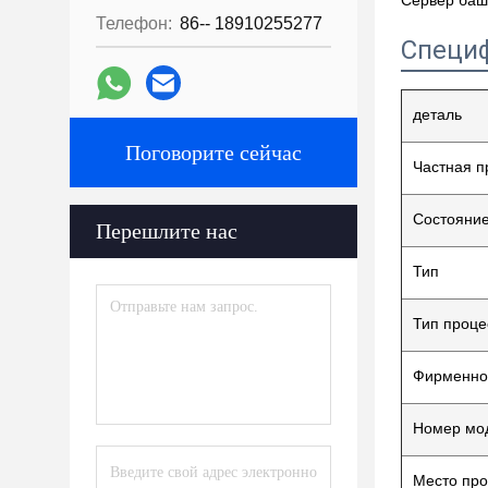
Сервер баш
Телефон:
86-- 18910255277
Специ
деталь
Поговорите сейчас
Частная 
Состояние
Перешлите нас
Тип
Тип проце
Фирменно
Номер мо
Место пр