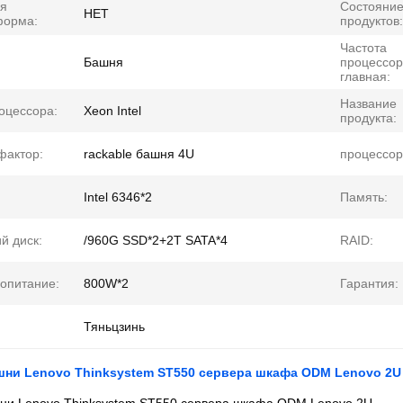
ая
Состояни
НЕТ
форма:
продуктов:
Частота
Башня
процессо
главная:
Название
оцессора:
Xeon Intel
продукта:
фактор:
rackable башня 4U
процессор
Intel 6346*2
Память:
й диск:
/960G SSD*2+2T SATA*4
RAID:
опитание:
800W*2
Гарантия:
Тяньцзинь
шни Lenovo Thinksystem ST550 сервера шкафа ODM Lenovo 2U