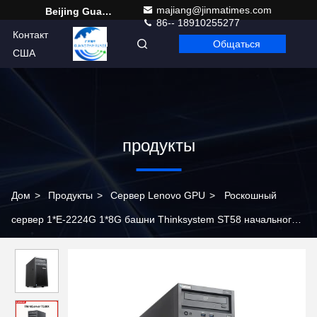
majiang@jinmatimes.com
Beijing Guangtian Runze Technology Co., Ltd.
86-- 18910255277
Контакт
Общаться
Russian
США
продукты
Дом
>
Продукты
>
Сервер Lenovo GPU
>
Роскошный
сервер 1*E-2224G 1*8G башни Thinksystem ST58 начального
уровня сильный рентабельный БЕЗ МЕСТА ПЛИТЫ 3*3.5LFF