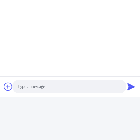
Аналогичные продукты
Сервер Intel 2x5218
Сервер башни Lenovo
2x32G 2.3GHz Lenovo
Thinksystem ST550
GPU башни шкафа
сервера шкафа ODM
SR868 4U
Lenovo 2U
Лучшая цена
Лучшая цена
Photo
Video Call