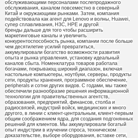
обслуживающими персоналами послепродажного
обслуживания, каналом повсеместно в северный
Китай и окружающими рынками. Затем, компания
подействовала как агент для Lenovo и волны, Huawei,
супер сплавливания, H3C, HPE и другой
бренды дальше для того чтобы расширить
маркетинговые каналы и увеличить
конкурентоспособность рынка, компании после больше
чем десятилетие усилий превратиться,
аккумулировали богатство возможности развития
опыта и рынка управления, установку идеальный
каналов сбыта. Номенклатура товаров работала
богачами, покрывающ широкий диапазон, включая
настольные компьютеры, ноутбуки, серверы, продукты
сети, продукты хранения, программное обеспечение,
peripherals и сотни других видов. С годами, мы также
обеспечили разнообразие решения информационной
технологии для правительственных агентств,
образования, предприятий, финансов, столба и
радиосвязей, индустрий войск, медицинских и много
другого, в линии с клиент-центральным, клиент-первым
общим соображением ядра, для создания подгонянных
решений для клиентов. Мы аккумулировали богатый
опыт индустрии в изучении спроса, техническом
доказательстве, выборе оборудования, вставке сети,