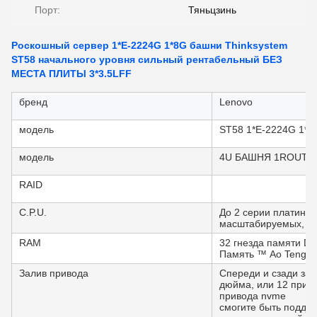
Порт:
Тяньцзинь
Роскошный сервер 1*E-2224G 1*8G башни Thinksystem
ST58 начального уровня сильный рентабельный БЕЗ
МЕСТА ПЛИТЫ 3*3.5LFF
бренд
Lenovo
модель
ST58 1*E-2224G 1*8
модель
4U БАШНЯ 1ROUTE
RAID
C.P.U.
До 2 серии платины 
масштабируемых, до
RAM
32 гнезда памяти DD
Память ™ Ao Teng ® 
Залив привода
Спереди и сзади зал
дюйма, или 12 приво
привода nvme
смогите быть поддер