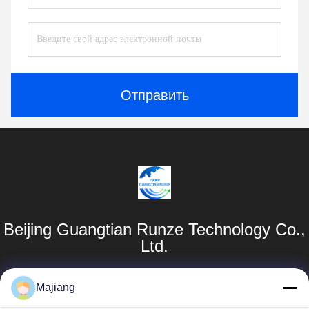
Отправить
Beijing Guangtian Runze Technology Co.,
Ltd.
Продукты
Быстрые
Majiang
Ссылки