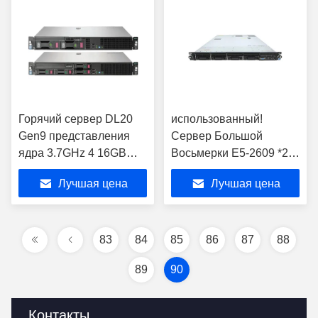
Горячий сервер DL20
использованный!
Gen9 представления
Сервер Большой
ядра 3.7GHz 4 16GB
Восьмерки E5-2609 *2
ProLiant E3-1240v 6
8G ProLiant DL 360p
Лучшая цена
Лучшая цена
продажи
gen8
83
84
85
86
87
88
89
90
Контакты