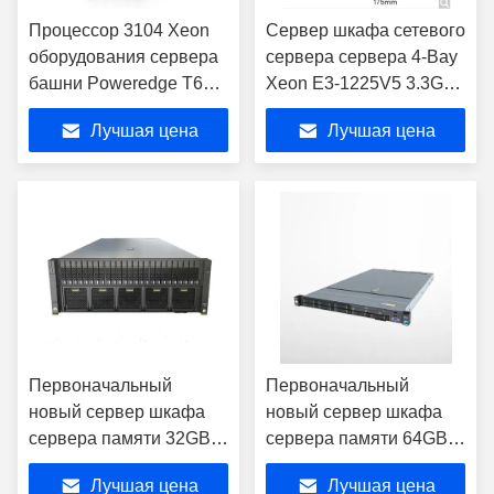
Процессор 3104 Xeon
Сервер шкафа сетевого
оборудования сервера
сервера сервера 4-Bay
башни Poweredge T640
Xeon E3-1225V5 3.3Ghz
облака сервера Dell
4Core/4GB ECC/1TB
Лучшая цена
Лучшая цена
GPU OEM
SATA /DVD RW
PowerEdge T30
Первоначальный
Первоначальный
новый сервер шкафа
новый сервер шкафа
сервера памяти 32GB
сервера памяти 64GB
процессора 4116 uaWei
процессора 4116 uaWei
Лучшая цена
Лучшая цена
RH5885HV5 Interl Xeon
RH1288V2 Interl Xeon h