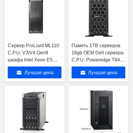
Сервер ProLiant ML110
Память 1TB серверов
C.P.U. V3/V4 Gen9
16gb OEM Dell сервера
шкафа Intel Xeon E5
C.P.U. Poweredge T640
2600 HPE
Intel Xeon 3204
Лучшая цена
Лучшая цена