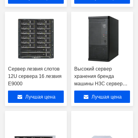
h
Сервер лезвия слотов
Высокий сервер
12U сервера 16 лезвия
хранения бренда
E9000
машины H3C сервера
T1100G3
Лучшая цена
Лучшая цена
performanceTower
начального уровня