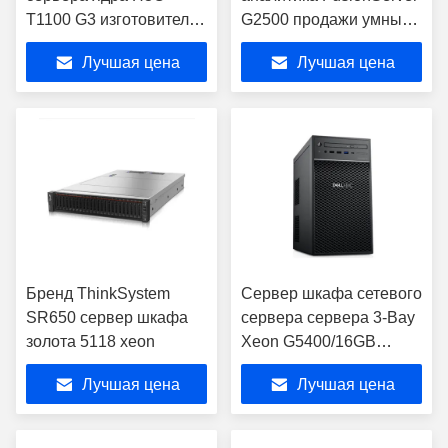
T1100 G3 изготовителя
G2500 продажи умный
фарфора двойное
видео-
Лучшая цена
Лучшая цена
настольное пищит
старый сервер
Бренд ThinkSystem
Сервер шкафа сетевого
SR650 сервер шкафа
сервера сервера 3-Bay
золота 5118 xeon
Xeon G5400/16GB
ECC/1TB SATA /DVD
Лучшая цена
Лучшая цена
RW PowerEdge T40