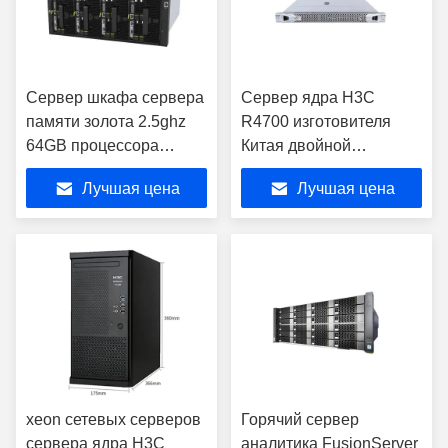
Сервер шкафа сервера
Сервер ядра H3C
памяти золота 2.5ghz
R4700 изготовителя
64GB процессора
Китая двойной
uaWei X6800 Intel Xeon
настольный новый
Лучшая цена
Лучшая цена
h высокой
эффективности
xeon сетевых серверов
Горячий сервер
сервера ядра H3C
аналитика FusionServer