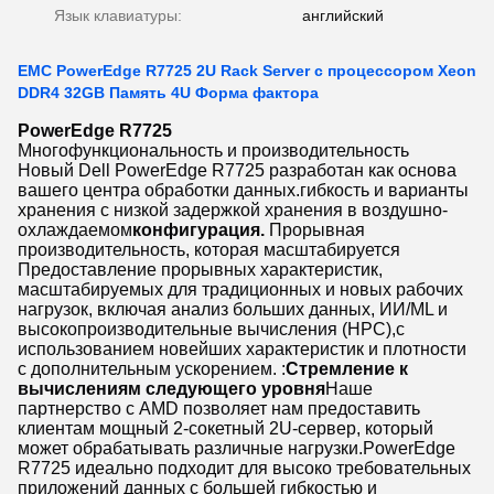
Язык клавиатуры:
английский
EMC PowerEdge R7725 2U Rack Server с процессором Xeon
DDR4 32GB Память 4U Форма фактора
PowerEdge R7725
Многофункциональность и производительность
Новый Dell PowerEdge R7725 разработан как основа
вашего центра обработки данных.гибкость и варианты
хранения с низкой задержкой хранения в воздушно-
охлаждаемом
конфигурация.
Прорывная
производительность, которая масштабируется
Предоставление прорывных характеристик,
масштабируемых для традиционных и новых рабочих
нагрузок, включая анализ больших данных, ИИ/ML и
высокопроизводительные вычисления (HPC),с
использованием новейших характеристик и плотности
с дополнительным ускорением. :
Стремление к
вычислениям следующего уровня
Наше
партнерство с AMD позволяет нам предоставить
клиентам мощный 2-сокетный 2U-сервер, который
может обрабатывать различные нагрузки.PowerEdge
R7725 идеально подходит для высоко требовательных
приложений данных с большей гибкостью и