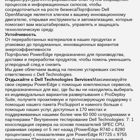
процессов и информационных силосов, чтобы
сосредоточиться на росте бизнесаПортфолио Dell
OpenManage является ключом к вашему инновационному
двигателю, открывая инструменты и автоматизацию, которые
помогают вам масштабировать, управлять и защищать
технологическую среду.
Устойчивость
От переработанных материалов в наших продуктах и
упаковках до продуманных, инновационных вариантов
энергоэффективности
Портфолио PowerEdge предназначено для производства,
доставки и переработки продуктов, чтобы помочь уменьшить
углеродный след и снизить
Мы даже облегчаем вывод на пенсию устаревших систем
ответственно с Dell Technologies.
Отдыхайте с Dell Technologies Services
Максимизируйте
свои серверы PowerEdge с помощью комплексных сервисов,
предназначенных для вас, где бы вы ни находились.выбирать
из индивидуальных вариантов развертывания с ProDeploy
Suite, получите проактивную и прогнозирующую поддержку с
помощью нашего пакета ProSupport и намного больше с
помощью наших услуг, доступных в 170 местах и
поддерживаемых нашими более чем 60 000 сотрудниками и
партнерами.* Внутреннее тестирование Dell Technologies: 7: 1
консолидация сервера на основе показателей SPEC CPU,
сравнивая сервер от 5 лет назад (PowerEdge R740 с 8280
процентами) с показателями для PowerEdge R7725 с 9755
процентами.*Ожидается, что он будет доступен в первой