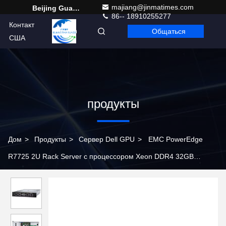
majiang@jinmatimes.com
Beijing Guangtian Runze Technology Co., Ltd.
86-- 18910255277
Контакт
Общаться
Russian
США
продукты
Дом
>
Продукты
>
Сервер Dell GPU
>
EMC PowerEdge
R7725 2U Rack Server с процессором Xeon DDR4 32GB
Память 4U Форма фактора