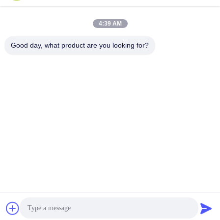
4:39 AM
Good day, what product are you looking for?
Beijing Guangtian Runze Technology Co.,
Ltd.
Продукты
Быстрые
Ссылки
Сервер Dell GPU
majiang@jinmatimes.com
Профиль
Сервер шкафа
компании
86--
HPE
18910255277
Экскурсия по
Сервер Lenovo
заводу
Комната 405,
GPU
здание 14, двор
Контроль
38, область
Сервер Dell Rack
качества
Гренландии