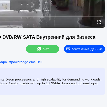
DD DVD/RW SATA Внутренний для бизнеса
Чат
Контактные Данные
кафа
#
poweredge emc Dell
tel Xeon processors and high scalability for demanding workloads.
ations. Customizable with up to 10 NVMe drives and optional liquid