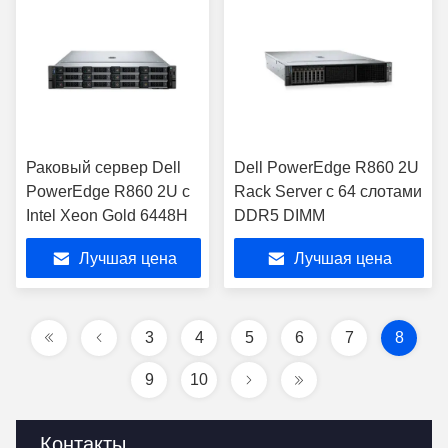
Раковый сервер Dell
Dell PowerEdge R860 2U
PowerEdge R860 2U с
Rack Server с 64 слотами
Intel Xeon Gold 6448H
DDR5 DIMM
Лучшая цена
Лучшая цена
3
4
5
6
7
8
9
10
Контакты