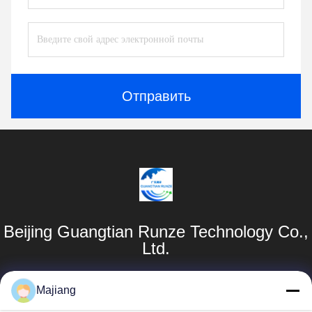
Отправить
Beijing Guangtian Runze Technology Co.,
Ltd.
Продукты
Быстрые
Majiang
Ссылки