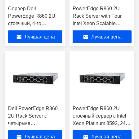
Сервер Dell
PowerEdge R860 2U
PowerEdge R860 2U,
Rack Server with Four
стоечный, 4-го
Intel Xeon Scalable
поколения Intel Xeon,
Processors
Лучшая цена
Лучшая цена
128 ГБ DDR5
Dell PowerEdge R860
PowerEdge R860 2U
2U Rack Server с
стоечный сервер с Intel
четырьмя
Xeon Platinum 8592, 24
процессорами Intel
отсека NVMe
Лучшая цена
Лучшая цена
Xeon