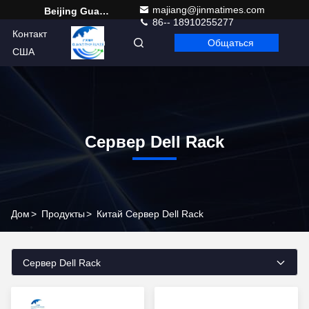
majiang@jinmatimes.com
Beijing Guangtian Runze Technology Co., Ltd.
86-- 18910255277
Контакт
Общаться
Russian
США
Сервер Dell Rack
Дом
>
Продукты
>
Китай Сервер Dell Rack
Сервер Dell Rack