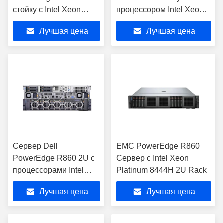
стойку с Intel Xeon
процессором Intel Xeon
Platinum 8460H
Platinum 8444H
Лучшая цена
Лучшая цена
Сервер Dell
EMC PowerEdge R860
PowerEdge R860 2U с
Сервер с Intel Xeon
процессорами Intel
Platinum 8444H 2U Rack
Xeon Scalable
Лучшая цена
Лучшая цена