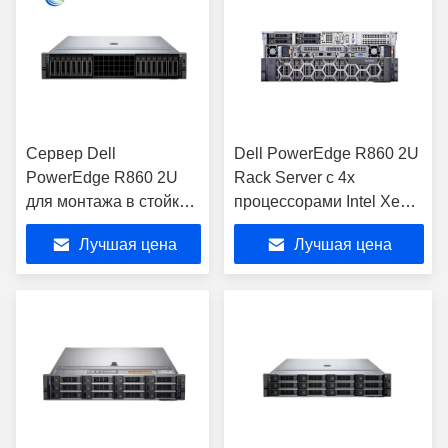
Сервер Dell
Dell PowerEdge R860 2U
PowerEdge R860 2U
Rack Server с 4x
для монтажа в стойку с
процессорами Intel Xeon
процессором Intel Xeon
с 60-ядерным
Лучшая цена
Лучшая цена
Platinum 8444H
процессором 2,2 ГГц