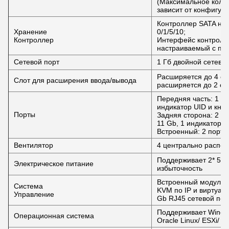
(Максимальное коли
зависит от конфигур
Контроллер SATA на 
Хранение
0/1/5/10;
Контроллер
Интерфейс контролл
настраиваемый с по
Сетевой порт
1 Гб двойной сетево
Расширяется до 4 ста
Слот для расширения ввода/вывода
расширяется до 2 ст
Передняя часть: 1 по
индикатор UID и кно
Порты
Задняя сторона: 2 по
11 Gb, 1 индикатор и
Встроенный: 2 порта
Вентилятор
4 центрально распо
Поддерживает 2* 55
Электрическое питание
избыточность
Встроенный модуль 
Система
KVM по IP и виртуал
Управление
Gb RJ45 сетевой пор
Поддерживает Window
Операционная система
Oracle Linux/ ESXi/ Ub