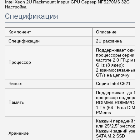
Intel Xeon 2U Rackmount Inspur GPU Сервер NF5270M6 32G
Настройка
Спецификация
Компонент
Описание
Спецификации
2U раковина
Поддерживает одино
процессоры серии In
частоте 2,0 ГГц; мак
Процессор
GHz (8 ядер);
2 взаимосвязанные ц
GT/s на цепочку
Чипсет
Серия Intel C621
Поддерживает до 16
процессор поддержи
Память
RDIMM/LRDIMM/Opta
1 ТБ (64 ГБ на DIMM
PMems
Каждый передний узе
или 25*2,5" жестких д
Каждый задний узел п
Хранение
SATA M.2 SSD