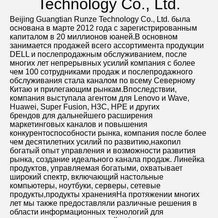
Technology Co., Ltd.
Beijing Guangtian Runze Technology Co., Ltd. была 
основана в марте 2012 года с зарегистрированным 
капиталом в 20 миллионов юаней.В основном 
занимается продажей всего ассортимента продукции 
DELL и послепродажным обслуживанием, после 
многих лет непрерывных усилий компания с более 
чем 100 сотрудниками продаж и послепродажного 
обслуживания стала каналом по всему Северному 
Китаю и прилегающим рынкам.Впоследствии, 
компания выступала агентом для Lenovo и Wave, 
Huawei, Super Fusion, H3C, HPE и других
брендов для дальнейшего расширения 
маркетинговых каналов и повышения 
конкурентоспособности рынка, компания после более 
чем десятилетних усилий по развитию,накопил 
богатый опыт управления и возможности развития 
рынка, создание идеального канала продаж. Линейка 
продуктов, управляемая богатыми, охватывает 
широкий спектр, включающий настольные 
компьютеры, ноутбуки, серверы, сетевые 
продукты,продукты храненияНа протяжении многих 
лет мы также предоставляли различные решения в 
области информационных технологий для 