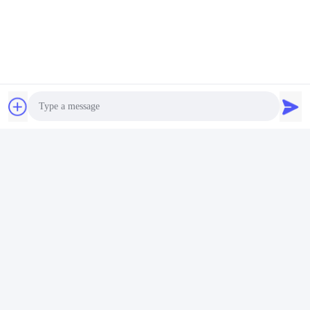
Логистика и транспорт
Photo
Video Call
Audio Call
Сертификации