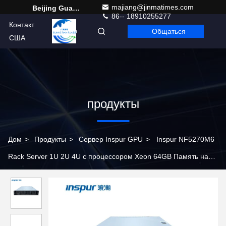
majiang@jinmatimes.com
Beijing Guangtian Runze Technology Co., Ltd.
86-- 18910255277
Контакт
Общаться
Russian
США
продукты
Дом
>
Продукты
>
Сервер Inspur GPU
>
Inspur NF5270M6
Rack Server 1U 2U 4U с процессором Xeon 64GB Память на
складе и используется