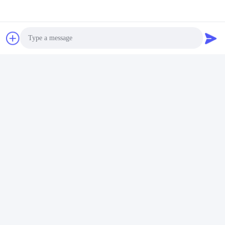
Отправить
Аналогичные продукты
Photo
Video Call
Audio Call
PowerEdge R470 Rack
Сервер хранения
Server для Интернета
данных PowerEdge R660
Компьютерные
с процессором Intel Xeon
приложения для
для бизнес-приложений