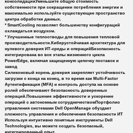
консолидации
Уменьшите общую стоимость
собственности при сокращении потребления энергии и
максимально используйте существующее пространство
центра обработки данных.
* SmartCooling позволяет большинству конфигураций
охлаждаться воздухом.
* Улучшенные теплоотводы для повышения тепловой
производительности.
Киберустойчивая архитектура для
нулевого доверия ИТ-среды и операций
Безопасность
интегрирована во все этапы жизненного цикла
PowerEdge, включая защищенную цепочку поставок и
завод
Силиконовый корень доверия закрепляет устойчивость
загрузки с конца на конец, в то время как Multi-Factor
Аутентификация (MFA) и контроль доступа на основе
ролей обеспечивают безопасность доверенных
операций.
Повышение эффективности и ускорение
операций с автономным сотрудничеством
Портфолио
управления системами Dell OpenManage обуздает
сложность управления и обеспечения безопасности ИТ
Используя интуитивно понятные инструменты Dell
Technologies, вы можете создать безопасный,
интегрированный опыт,