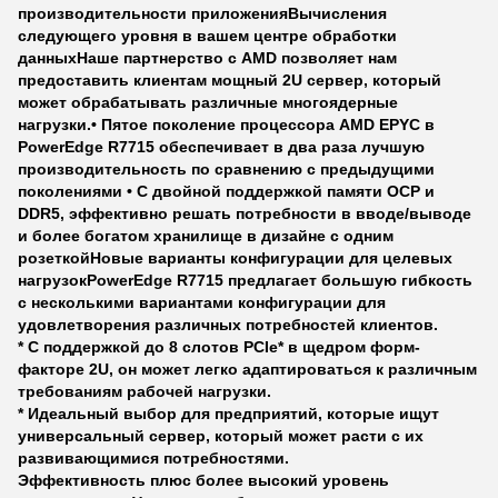
производительности приложения
Вычисления
следующего уровня в вашем центре обработки
данных
Наше партнерство с AMD позволяет нам
предоставить клиентам мощный 2U сервер, который
может обрабатывать различные многоядерные
нагрузки.• Пятое поколение процессора AMD EPYC в
PowerEdge R7715 обеспечивает в два раза лучшую
производительность по сравнению с предыдущими
поколениями • С двойной поддержкой памяти OCP и
DDR5, эффективно решать потребности в вводе/выводе
и более богатом хранилище в дизайне с одним
розеткой
Новые варианты конфигурации для целевых
нагрузок
PowerEdge R7715 предлагает большую гибкость
с несколькими вариантами конфигурации для
удовлетворения различных потребностей клиентов.
* С поддержкой до 8 слотов PCIe* в щедром форм-
факторе 2U, он может легко адаптироваться к различным
требованиям рабочей нагрузки.
* Идеальный выбор для предприятий, которые ищут
универсальный сервер, который может расти с их
развивающимися потребностями.
Эффективность плюс более высокий уровень