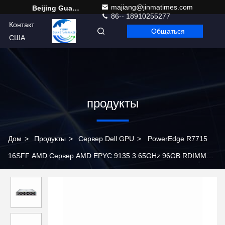
majiang@jinmatimes.com
Beijing Guangtian Runze Technology Co., Ltd.
86-- 18910255277
Контакт
Общаться
Russian
США
продукты
Дом
>
Продукты
>
Сервер Dell GPU
>
PowerEdge R7715
16SFF AMD Сервер AMD EPYC 9135 3.65GHz 96GB RDIMM
6400MT/s 1.92TB SSD SATA 2*1500W на складе R7715