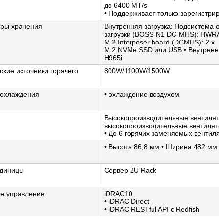
до 6400 MT/s
• Поддерживает только зарегист
еры хранения
Внутренняя загрузка: Подсистема
загрузки (BOSS-N1 DC-MHS): HWRA
M.2 Interposer board (DCMHS): 2 x
M.2 NVMe SSD или USB • Внутренн
H965i
ские источники горячего
800W/1100W/1500W
 охлаждения
• охлаждение воздухом
Высокопроизводительные вентилят
высокопроизводительные вентилят
• До 6 горячих заменяемых вентил
• Высота 86,8 мм • Ширина 482 мм •
единицы
Сервер 2U Rack
е управление
iDRAC10
• iDRAC Direct
• iDRAC RESTful API с Redfish