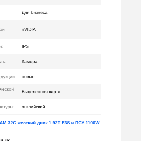
Для бизнеса
ой
nVIDIA
и:
IPS
ть:
Камера
одукции:
новые
ческой
Выделенная карта
иатуры:
английский
 RAM 32G жесткий диск 1.92T E3S и ПСУ 1100W
нных