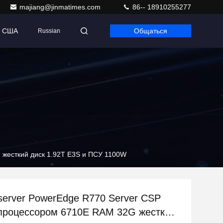
majiang@jinmatimes.com
86-- 18910255277
т США
Общаться
Russian
G жесткий диск 1.92T E3S и ПСУ 1100W
k server PowerEdge R770 Server CSP
с процессором 6710E RAM 32G жесткий