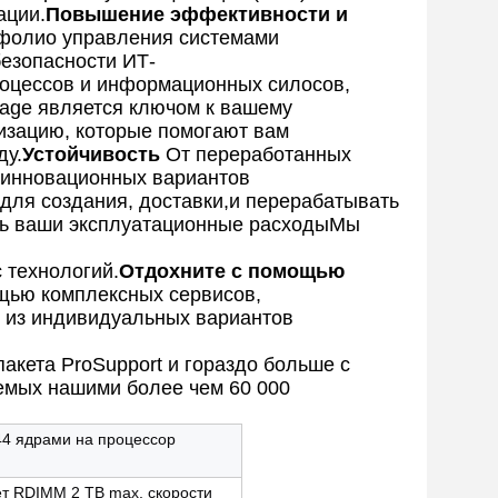
ации.
Повышение эффективности и
фолио управления системами
езопасности ИТ-
оцессов и информационных силосов,
age является ключом к вашему
изацию, которые помогают вам
ду.
Устойчивость
От переработанных
, инновационных вариантов
для создания, доставки,и перерабатывать
ить ваши эксплуатационные расходыМы
 технологий.
Отдохните с помощью
щью комплексных сервисов,
ь из индивидуальных вариантов
акета ProSupport и гораздо больше с
емых нашими более чем 60 000
144 ядрами на процессор
т RDIMM 2 TB max, скорости