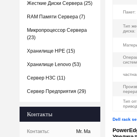
Жесткие Диски Сервера
(25)
Пакет:
RAM Памяти Сервера
(7)
Тип же
Микропроцессор Сервера
диска:
(23)
Матери
Хранилище HPE
(15)
Опера
систем
Хранилище Lenovo
(53)
частна
Сервер H3C
(11)
Произв
Сервер Предприятия
(29)
перера
Тип оп
привод
Контакты
Dell rack 
PowerEd
Контакты:
Mr. Ma
Увеличь