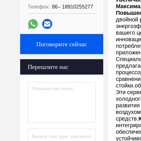
Максима
Телефон:
86-- 18910255277
Повышен
двойной 
энергоэф
вашего ц
инноваци
Поговорите сейчас
потребле
приложен
Специаль
предлага
Перешлите нас
процессо
сравнени
стойки.о
Эти серв
холодног
развития
воздухом
средств.
интегрир
обеспече
устойчив