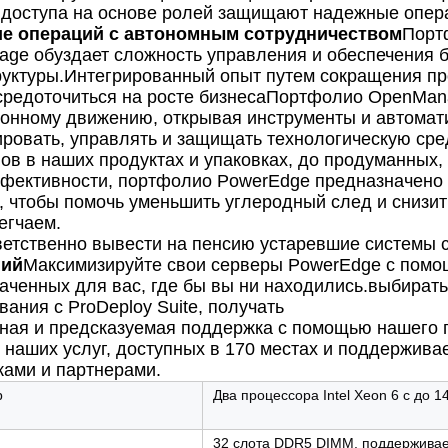
 доступа на основе ролей защищают надежные опер
ие операций с автономным сотрудничеством
Порт
ge обуздает сложность управления и обеспечения б
уктуры.Интегрированный опыт путем сокращения пр
средоточиться на росте бизнесаПортфолио OpenMan
онному движению, открывая инструменты и автомат
ровать, управлять и защищать технологическую сре
ов в наших продуктах и упаковках, до продуманных
фективности, портфолио PowerEdge предназначено 
, чтобы помочь уменьшить углеродный след и сниз
егчаем.
ветственно вывести на пенсию устаревшие системы с
гий
Максимизируйте свои серверы PowerEdge с помо
аченных для вас, где бы вы ни находились.выбират
ания с ProDeploy Suite, получать
ная и предсказуемая поддержка с помощью нашего п
наших услуг, доступных в 170 местах и поддержива
ками и партнерами.
р
Два процессора Intel Xeon 6 с до 
32 слота DDR5 DIMM, поддерживае