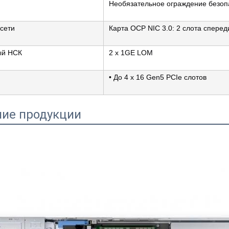
Необязательное ограждение безоп
сети
Карта OCP NIC 3.0: 2 слота сперед
ый НСК
2 x 1GE LOM
• До 4 x 16 Gen5 PCIe слотов
ие продукции