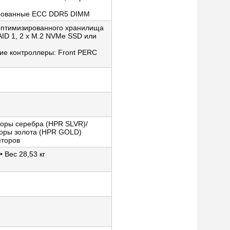
рированные ECC DDR5 DIMM
 оптимизированного хранилища
ID 1, 2 x M.2 NVMe SSD или
ие контроллеры: Front PERC
оры серебра (HPR SLVR)/
оры золота (HPR GOLD)
яторов
 Вес 28,53 кг