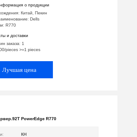
2T E3S и ПСУ 1100W
нформация о продукции
ождения: Китай, Пекин
аименование: Dells
и: R770
ты и доставки
ин заказа: 1
00/pieces >=1 pieces
Лучшая цена
рвер.92T PowerEdge R770
и:
КН