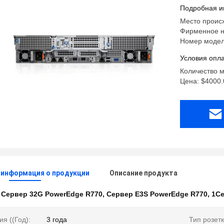
диск 1.9
Подробная и
Место происх
Фирменное н
Номер модел
Условия опла
Количество м
Цена: $4000.
 информация о продукции
Описание продукта
:
Сервер 32G PowerEdge R770
,
Сервер E3S PowerEdge R770
,
1Се
ия ((Год):
3 года
Тип розетк