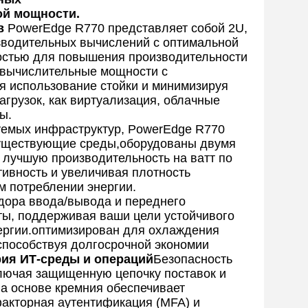
ой мощности.
в
PowerEdge R770 представляет собой 2U,
зводительных вычислений с оптимальной
остью для повышения производительности
 вычислительные мощности с
 использование стойки и минимизируя
агрузок, как виртуализация, облачные
ы.
уемых инфраструктур, PowerEdge R770
 существующие среды,оборудованы двумя
x лучшую производительность на ватт по
вность и увеличивая плотность
м потреблении энергии.
идора ввода/вывода и переднего
ты, поддерживая ваши цели устойчивого
ергии.оптимизирован для охлаждения
способствуя долгосрочной экономии
рия ИТ-среды и операций
Безопасность
ключая защищенную цепочку поставок и
на основе кремния обеспечивает
офакторная аутентификация (MFA) и