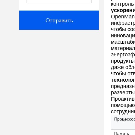
контроль
ускорен
OpenMana
Отправить
инфрастр
чтобы со
инноваци
масштаби
материал
энергоэф
продукты
даже обл
чтобы от
техноло
предназн
развертыв
Проактив
помощью 
сотрудни
Процессо
Память