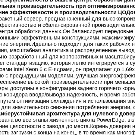
льная производительность при оптимизированн
ие эффективности и производительности ЦОДо
ракетный сервер, предназначенный для высокопрои
фективностью и сбалансированной производительн
ентра обработки данных.Он балансирует передовые
онными эффективными конструкциями, максимизируя
ние энергии.Идеально подходит для таких рабочих н
ия, масштабная аналитика и распределенное вывод
но разработанный для корпоративных и масштабир
ет стандартизацию, которая легко интегрируется в
рами Intel Xeon 6 с E-ядрами, он предлагает до 1,69
ю с предыдущими моделями, улучшая энергоэффекти
беспечение высокой производительности при меньше
еры доступны в конфигурации заднего горячего кор
о коридора ввода/вывода.надежность, и время рабо
 путем оптимизации охлаждения и использования эн
 для значительного снижения потребления энергии, 
Киберустойчивая архитектура для нулевого дове
ована во все этапы жизненного цикла PowerEdge, в
ние целостности с завода до места.Корень доверия 
ость загрузки с конца на конец, в то время как мног