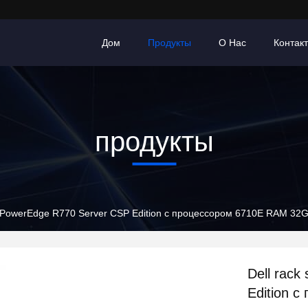
Дом
Продукты
О Нас
Контак
продукты
er PowerEdge R770 Server CSP Edition с процессором 6710E RAM 32
Dell rac
Edition 