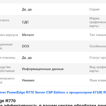
Да, да.
Серия:
Марка
сткого
СДС
графическ
карты:
ал корпуса:
Металл
Тип панел
ционная
DOS
Особеннос
а:
я плесень:
Да, да.
Статус пр
одство
Вид графи
Информационные данные
ботчиков:
карты:
тического
Никаких
Язык клав
а:
server PowerEdge R770 Server CSP Edition с процессором 6710E
ge R770
те эффективность в вашем центре обработки да