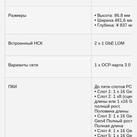
Размеры
• Высота: 86,8 мм
• Ширина 481,6 мм
• Глубина: ¥ 837 мм
Встроенный НСК
2 x 1 GbE LOM
Варианты сети
1 x OCP-карта 3.0 (
ПКИ
До пяти слотов PCIe:
• Слот 1: 1 x 16 Ge
• Слот 2: 1 x8 (сцеп
длины или 1 x16 Gen
полный рост,
Половина длины
• Слот 3: 1 x 16 Gen
Gen4 Полный рост, П
Полная длина
• Слот 4: 1 x 16 Ge
• Слот 5: 1 x 16 Ge