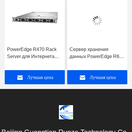
PowerEdge R470 Rack
Сервер хранения
Server для Интернета
данных PowerEdge R660
Компьютерные
с процессором Intel Xeon
приложения для
для бизнес-приложений
Лучшая цена
Лучшая цена
хранения данных
Сервер