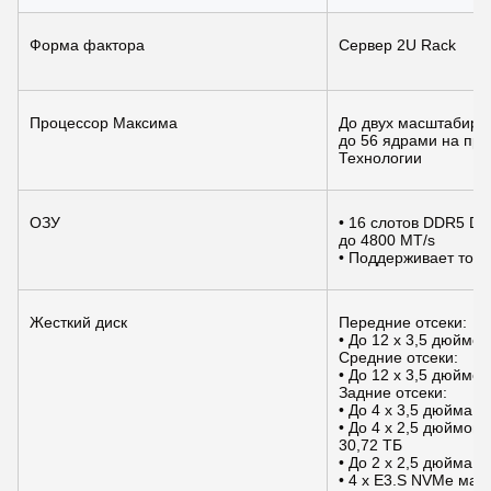
Форма фактора
Сервер 2U Rack
Процессор Максима
До двух масштабируе
до 56 ядрами на про
Технологии
ОЗУ
• 16 слотов DDR5 DI
до 4800 MT/s
• Поддерживает тол
Жесткий диск
Передние отсеки:
• До 12 x 3,5 дюймо
Средние отсеки:
• До 12 x 3,5 дюймо
Задние отсеки:
• До 4 x 3,5 дюйма 
• До 4 x 2,5 дюймов
30,72 ТБ
• До 2 x 2,5 дюйма 
• 4 x E3.S NVMe мак