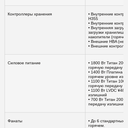
Контроллеры хранения
• Внутренние контро
H355
• Внутренние контро
• Внутренняя загруз
загрузки хранилища
накопители (горяче
• Внешние HBA (не 
• Внешние контролле
Силовое питание
• 1800 Вт Титан 200
горячую передачу и
• 1400 Вт Платина 1
горячем уровне изб
• 1100 Вт Титан 100
горячую передачу и
• 1100 Вт LVDC ¥48 
излишний
• 700 Вт Титан 200 
передачу излишний
Фанаты
• До 6 стандартных 
горячем.