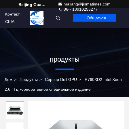
majiang@jinmatimes.com
Beijing Guangtian Runze Technology Co., Ltd.
86-- 18910255277
Контакт
Общаться
Russian
США
продукты
Дом
>
Продукты
>
Сервер Dell GPU
>
R760XD2 Intel Xeon
2,6 ГГц корпоративное специальное издание