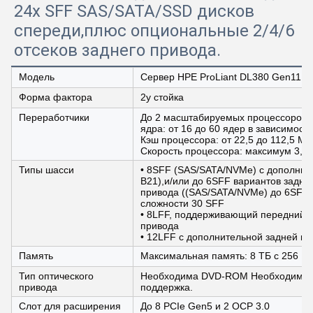
24x SFF SAS/SATA/SSD дисков
спереди,плюс опциональные 2/4/6
отсеков заднего привода.
Модель
Сервер HPE ProLiant DL380 Gen11
Форма фактора
2у стойка
Переработчики
До 2 масштабируемых процессоров 4
ядра: от 16 до 60 ядер в зависимост
Кэш процессора: от 22,5 до 112,5 МБ
Скорость процессора: максимум 3,1 
Типы шасси
• 8SFF (SAS/SATA/NVMe) с дополните
B21),и/или до 6SFF вариантов задне
привода ((SAS/SATA/NVMe) до 6SFF 
сложности 30 SFF
• 8LFF, поддерживающий передний 2
привода
• 12LFF с дополнительной задней п
Память
Максимальная память: 8 ТБ с 256 Г
Тип оптического
Необходима DVD-ROM Необходима че
привода
поддержка.
Слот для расширения
До 8 PCIe Gen5 и 2 OCP 3.0