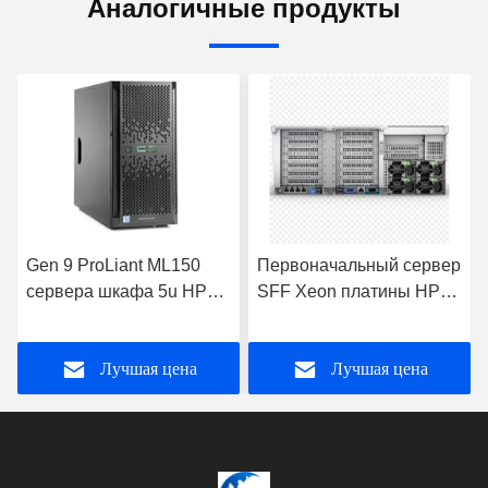
Аналогичные продукты
Gen 9 ProLiant ML150
Первоначальный сервер
сервера шкафа 5u HPE
SFF Xeon платины HPE
поддерживает C.P.U. E5
Proliant DL580 Gen10
2600 V3 V4
869845-B21 8164 P408I-
Лучшая цена
Лучшая цена
P 4U