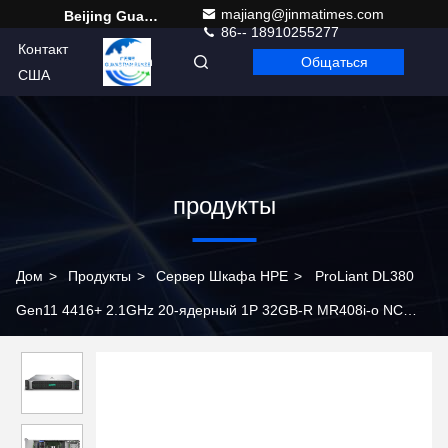
majiang@jinmatimes.com
Beijing Guangtian Runze Technology Co., Ltd.
86-- 18910255277
Контакт
Общаться
Russian
США
продукты
Дом
>
Продукты
>
Сервер Шкафа HPE
>
ProLiant DL380
Gen11 4416+ 2.1GHz 20-ядерный 1P 32GB-R MR408i-o NC
8SFF 800W PS Сервер