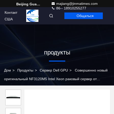
majiang@jinmatimes.com
Beijing Guangtian Runze Technology Co., Ltd.
86-- 18910255277
Контакт
Общаться
Russian
США
продукты
Дом
>
Продукты
>
Сервер Dell GPU
>
Совершенно новый
оригинальный NF3120M5 Intel Xeon раковый сервер от
фабрики NF3120M5