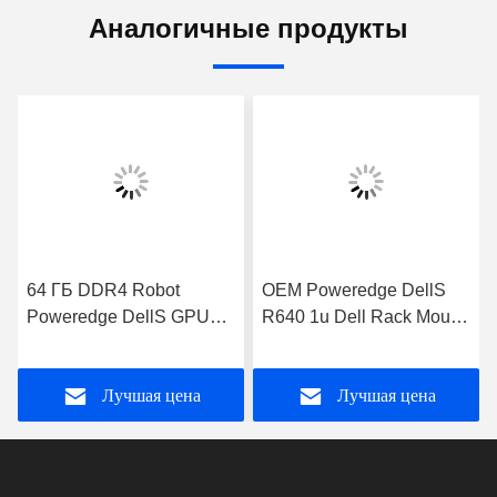
Аналогичные продукты
OEM Poweredge DellS
Рельс жесткого диска
R640 1u Dell Rack Mount
H330 2x750W Poweredge
Server 6130 Процессоры
R740 8TSASx4 сервера
Intel
Xeon 4210R DDR4
Лучшая цена
Лучшая цена
8x16G Dell GPU