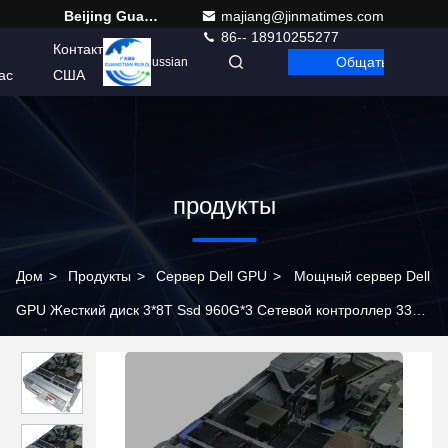
Beijing Guangtian Runze Technology Co., Ltd.
majiang@jinmatimes.com
86-- 18910255277
Контакт
Общаться
Russian
ас
США
продукты
Дом
>
Продукты
>
Сервер Dell GPU
>
Мощный сервер Dell
GPU Жесткий диск 3*8T Ssd 960G*3 Сетевой контроллер 331i
4x 1GbE