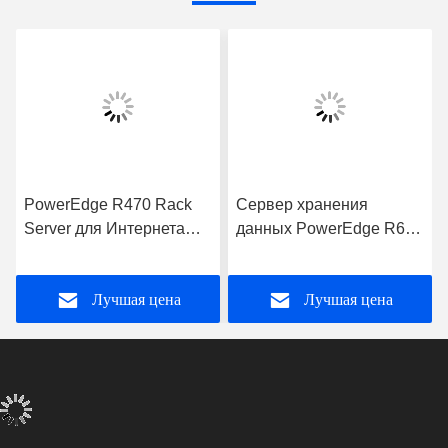
PowerEdge R470 Rack
Сервер хранения
Server для Интернета
данных PowerEdge R660
Компьютерные
с процессором Intel Xeon
приложения для
для бизнес-приложений
Лучшая цена
Лучшая цена
хранения данных
Сервер