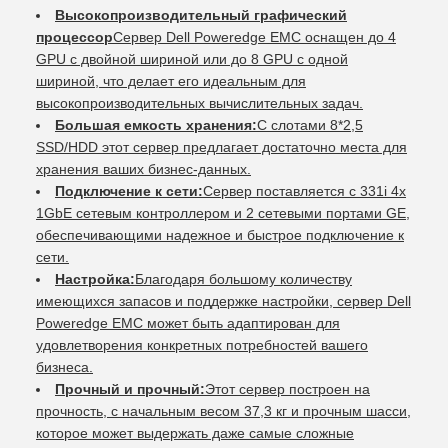
Высокопроизводительный графический
процессор
Сервер Dell Poweredge EMC оснащен до 4
GPU с двойной шириной или до 8 GPU с одной
шириной, что делает его идеальным для
высокопроизводительных вычислительных задач.
Большая емкость хранения:
С слотами 8*2,5
SSD/HDD этот сервер предлагает достаточно места для
хранения ваших бизнес-данных.
Подключение к сети:
Сервер поставляется с 331i 4x
1GbE сетевым контроллером и 2 сетевыми портами GE,
обеспечивающими надежное и быстрое подключение к
сети.
Настройка:
Благодаря большому количеству
имеющихся запасов и поддержке настройки, сервер Dell
Poweredge EMC может быть адаптирован для
удовлетворения конкретных потребностей вашего
бизнеса.
Прочный и прочный:
Этот сервер построен на
прочность, с начальным весом 37,3 кг и прочным шасси,
которое может выдержать даже самые сложные