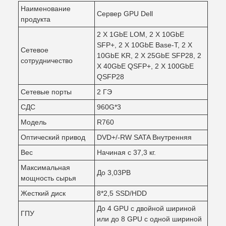
Наименование
Сервер GPU Dell
продукта
2 X 1GbE LOM, 2 X 10GbE
SFP+, 2 X 10GbE Base-T, 2 X
Сетевое
10GbE KR, 2 X 25GbE SFP28, 2
сотрудничество
X 40GbE QSFP+, 2 X 100GbE
QSFP28
Сетевые порты
2 ГЭ
СДС
960G*3
Модель
R760
Оптический привод
DVD+/-RW SATA Внутренняя
Вес
Начиная с 37,3 кг.
Максимальная
До 3,03PB
мощность сырья
Жесткий диск
8*2,5 SSD/HDD
До 4 GPU с двойной шириной
ГПУ
или до 8 GPU с одной шириной