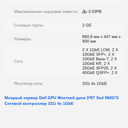
Максимальная сырцовая емкость:
До 3.03PB
Сетевые порты:
2 GE
860,8 мм х 447 мм х
Размеры:
800 мм
2 X 1GbE LOM, 2 X
10GbE SFP+, 2 X
10GbE Base-T, 2 X
Сеть:
10GbE KR, 2 X
25GbE SFP28, 2 X
40GbE QSFP+, 2 X
Регулятор сети:
331i 4x 1GbE
Мощный сервер Dell GPU Жесткий диск 3*8T Ssd 960G*3
Сетевой контроллер 331i 4x 1GbE