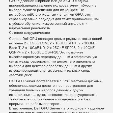
GPU с двойной шириной или до 8 GPU с одной
шириной.предоставление пользователям гибкости в
выборе лучшего решения для их конкретных
потребностейС его мощными опциями GPU, этот
сервер идеально подходит для таких приложений, как
глубокое обучение, искусственный интеллект и
виртуальная реальность.
Сетевое сотрудничество
Сервер Dell GPU оснащен целым рядом сетевых опций,
включая 2 x 1GbE LOM, 2 x 10GbE SFP+, 2 x 10GbE
Base-T, 2 x 10GbE KR, 2 x 25GbE SFP28, 2 x 40GbE
QSFP+ и 2 x 100GbE QSFP28.Это позволяет
высокоскоростную передачу данных и эффективную
связь между серверами, что делает его идеальным
выбором для центров обработки данных и других
высокопроизводительных вычислительных сред.
Жесткий диск
Dell GPU Server поставляется с 3*8T жесткими дисками,
обеспечивающими достаточное пространство для
хранения больших наборов данных и других
интенсивных нагрузок.позволяет легко осуществлять
техническое обслуживание и модернизацию без
прерывания работы серверов.
В заключение, Dell GPU Server - это мощное и надежное
решение для высокопроизводительных вычислений и