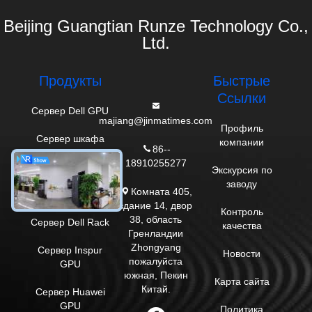
Beijing Guangtian Runze Technology Co.,
Ltd.
Продукты
Быстрые
Ссылки
Сервер Dell GPU
majiang@jinmatimes.com
Профиль
Сервер шкафа
компании
86--
HPE
18910255277
Экскурсия по
Сервер Lenovo
заводу
Комната 405,
GPU
здание 14, двор
Контроль
38, область
Сервер Dell Rack
качества
Гренландии
Zhongyang
Сервер Inspur
Новости
пожалуйста
GPU
южная, Пекин
Карта сайта
Китай.
Сервер Huawei
GPU
Политика