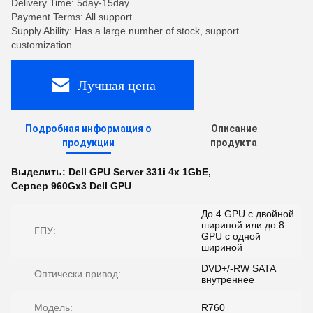
Delivery Time: 5day-15day
Payment Terms: All support
Supply Ability: Has a large number of stock, support
customization
Лучшая цена
Подробная информация о
Описание
продукции
продукта
Выделить:
Dell GPU Server 331i 4x 1GbE
,
Сервер 960Gx3 Dell GPU
До 4 GPU с двойной
шириной или до 8
ГПУ:
GPU с одной
шириной
DVD+/-RW SATA
Оптически привод:
внутреннее
Модель:
R760