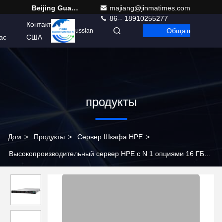
Beijing Guangtian Runze Technology Co., Ltd.
majiang@jinmatimes.com
86-- 18910255277
Контакт
Общаться
Russian
ас
США
продукты
Дом
>
Продукты
>
Сервер Шкафа HPE
>
Высокопроизводительный сервер HPE с N 1 опциями 16 ГБ
емкости памяти