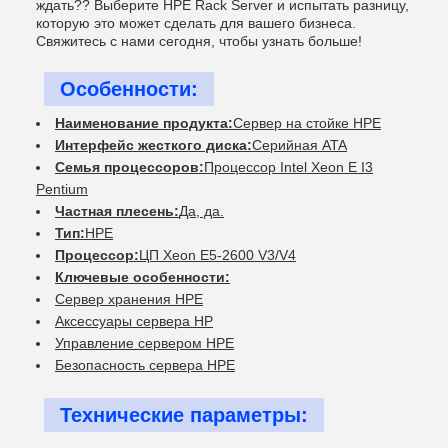
ждать?? Выберите HPE Rack Server и испытать разницу,
которую это может сделать для вашего бизнеса.
Свяжитесь с нами сегодня, чтобы узнать больше!
Особенности:
Наименование продукта:
Сервер на стойке HPE
Интерфейс жесткого диска:
Серийная ATA
Семья процессоров:
Процессор Intel Xeon E I3
Pentium
Частная плесень:
Да, да.
Тип:
HPE
Процессор:
ЦП Xeon E5-2600 V3/V4
Ключевые особенности:
Сервер хранения HPE
Аксессуары сервера HP
Управление сервером HPE
Безопасность сервера HPE
Технические параметры: