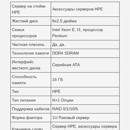
Сервер на стойке
Аксессуары серверов HPE
HPE
Жесткий диск
8х2,5 дюйма
Семья
Intel Xeon E, I3, процессор
процессоров
Pentium
Частная плесень
Да, да.
Технология памяти
DDR4 SDRAM
Интерфейс
Серийная ATA
жесткого диска
Способность
16 ГБ
памяти
Тип
HPE
Тип питания
N+1 Опции
Поддержка набегов
RAID 0/1/10/5
Форма фактора
1U Раковый сервер
Сервер HPE, аксессуары сервера
Ключевое слово