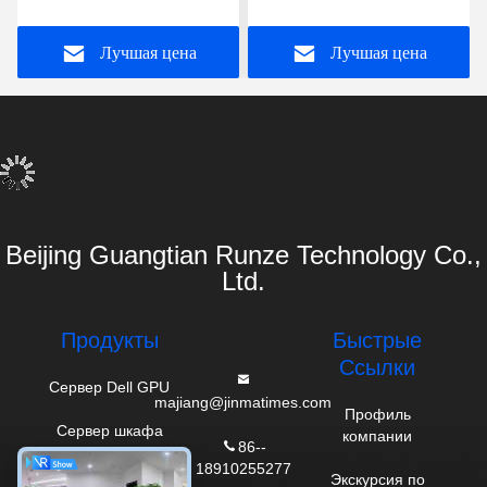
поддерживает C.P.U. E5
Proliant DL580 Gen10
P
2600 V3 V4
869845-B21 8164 P408I-
Лучшая цена
Лучшая цена
P 4U
Beijing Guangtian Runze Technology Co.,
Ltd.
Продукты
Быстрые
Ссылки
Сервер Dell GPU
majiang@jinmatimes.com
Профиль
Сервер шкафа
компании
86--
HPE
18910255277
Экскурсия по