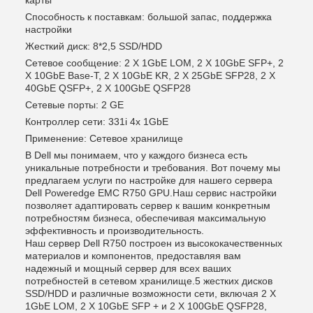
карты
Способность к поставкам: большой запас, поддержка
настройки
Жесткий диск: 8*2,5 SSD/HDD
Сетевое сообщение: 2 X 1GbE LOM, 2 X 10GbE SFP+, 2
X 10GbE Base-T, 2 X 10GbE KR, 2 X 25GbE SFP28, 2 X
40GbE QSFP+, 2 X 100GbE QSFP28
Сетевые порты: 2 GE
Контроллер сети: 331i 4x 1GbE
Применение: Сетевое хранилище
В Dell мы понимаем, что у каждого бизнеса есть
уникальные потребности и требования. Вот почему мы
предлагаем услуги по настройке для нашего сервера
Dell Poweredge EMC R750 GPU.Наш сервис настройки
позволяет адаптировать сервер к вашим конкретным
потребностям бизнеса, обеспечивая максимальную
эффективность и производительность.
Наш сервер Dell R750 построен из высококачественных
материалов и компонентов, предоставляя вам
надежный и мощный сервер для всех ваших
потребностей в сетевом хранилище.5 жестких дисков
SSD/HDD и различные возможности сети, включая 2 X
1GbE LOM, 2 X 10GbE SFP + и 2 X 100GbE QSFP28,