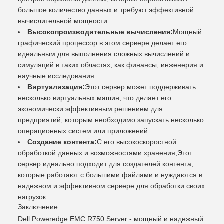
большое количество данных и требуют эффективной
вычислительной мощности.
Высокопроизводительные вычисления:
Мощный
графический процессор в этом сервере делает его
идеальным для выполнения сложных вычислений и
симуляций в таких областях, как финансы, инженерия и
научные исследования.
Виртуализация:
Этот сервер может поддерживать
несколько виртуальных машин, что делает его
экономически эффективным решением для
предприятий, которым необходимо запускать несколько
операционных систем или приложений.
Создание контента:
С его высокоскоростной
обработкой данных и возможностями хранения,Этот
сервер идеально подходит для создателей контента,
которые работают с большими файлами и нуждаются в
надежном и эффективном сервере для обработки своих
нагрузок..
Заключение
Dell Poweredge EMC R750 Server - мощный и надежный