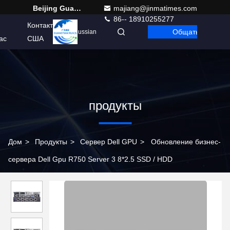
Beijing Guangtian Runze Technology Co., Ltd.
majiang@jinmatimes.com
86-- 18910255277
Контакт
Общаться
Russian
ас
США
продукты
Дом
>
Продукты
>
Сервер Dell GPU
>
Обновление бизнес-
сервера Dell Gpu R750 Server 3 8*2.5 SSD / HDD