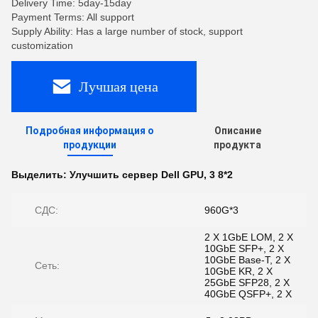
Delivery Time: 5day-15day
Payment Terms: All support
Supply Ability: Has a large number of stock, support
customization
Лучшая цена
Подробная информация о
Описание
продукции
продукта
Выделить:
Улучшить сервер Dell GPU
,
3 8*2
СДС:
960G*3
2 X 1GbE LOM, 2 X
10GbE SFP+, 2 X
10GbE Base-T, 2 X
Сеть:
10GbE KR, 2 X
25GbE SFP28, 2 X
40GbE QSFP+, 2 X