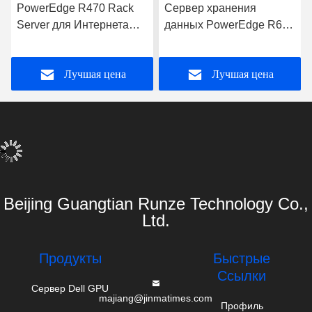
PowerEdge R470 Rack
Сервер хранения
Server для Интернета
данных PowerEdge R660
Компьютерные
с процессором Intel Xeon
приложения для
для бизнес-приложений
Лучшая цена
Лучшая цена
хранения данных
Сервер
Beijing Guangtian Runze Technology Co.,
Ltd.
Продукты
Быстрые
Ссылки
Сервер Dell GPU
majiang@jinmatimes.com
Профиль