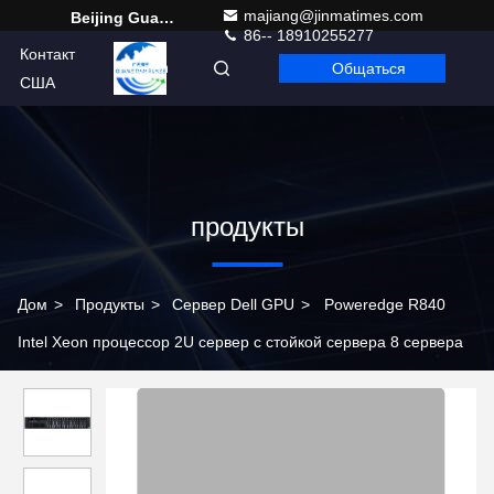
majiang@jinmatimes.com
Beijing Guangtian Runze Technology Co., Ltd.
86-- 18910255277
Контакт
Общаться
Russian
США
продукты
Дом
>
Продукты
>
Сервер Dell GPU
>
Poweredge R840
Intel Xeon процессор 2U сервер с стойкой сервера 8 сервера