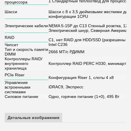
1 Стандартный теплоотвод для процессо
процессора
Шасси
Шасси с 8 x 3,5 дюймовыми жесткими дис
конфигурации 1CPU
Электрические кабели
NEMA 5-15P до C13 Стенный розетка, 125 в
Электрический шнур, Северная Америка
RAID
C1, нет RAID для HDD/SSD (разрешены с
Intel C236
Чипсет
Тип и скорость памяти
2666 МТ/с РДИММ
DIMM
Контроллеры RAID/
внутреннего
Контроллер RAID PERC H330, миникарта
хранилища
PCIe Riser
Конфигурация Riser 1, слоты 4 x8
Управление
iDRAC9, Экспресс
встроенными
системами
Силовое питание
Одно, горячее питание (1+0), 495 Вт
Детальные изображения