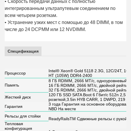
• Скорость передачи данных с полностью
интегрированным ультрапутевым соединением по
всем четырем розеткам.
• Устранение узких мест с помощью до 48 DIMM, в том
числе до 24 DCPMM или 12 NVDIMM.
Спецификация
Intel® Xeon® Gold 5118 2.3G, 12C/24T, 10.
Процессор
HT (105W) DDR4-2400
8 ГБ RDIMM, 2666 МТ/с, одноуровневый
Память
16 ГБ RDIMM, 2666 МТ/с, двойной рейтин
32 ГБ RDIMM, 2666 МТ/с, двойной рейтин
120 ГБ SSD SATA Boot 6 Гбит/с 512n 2,5 
Жесткий диск
розеткой,3.5in HYB CARR, 1 DWPD, 219 Т
3 года Гарантия на основное оборудовани
Гарантия
NBD На месте
Рельсы для стойки
ReadyRailsTM Сдвижные рельсы с рукой 
Тепловая
конфигурация