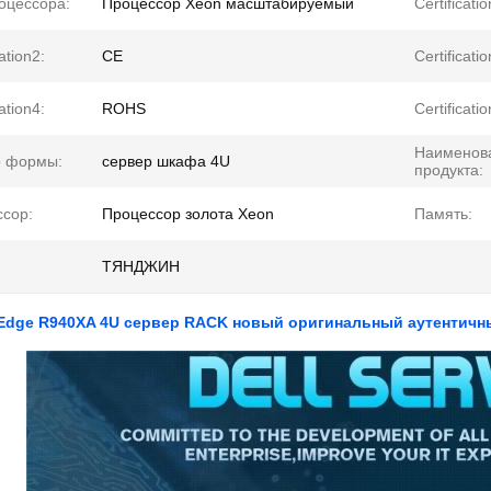
оцессора:
Процессор Xeon масштабируемый
Certificatio
cation2:
CE
Certificatio
cation4:
ROHS
Certificatio
Наименов
р формы:
сервер шкафа 4U
продукта:
сор:
Процессор золота Xeon
Память:
ТЯНДЖИН
 Edge R940XA 4U сервер RACK новый оригинальный аутентичны