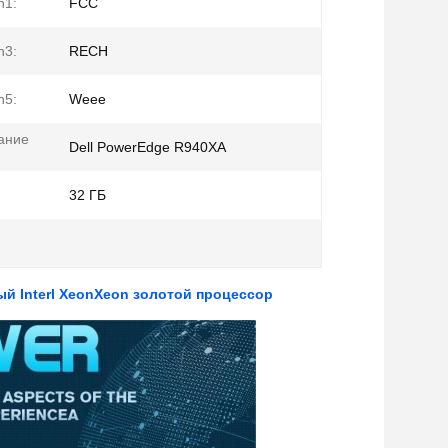
n1:
FCC
n3:
RECH
n5:
Weee
ание
Dell PowerEdge R940XA
32 ГБ
й Interl XeonXeon золотой процессор