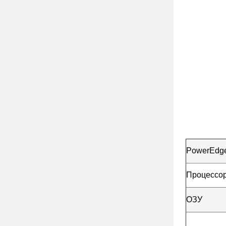
PowerEdg
Процессо
ОЗУ