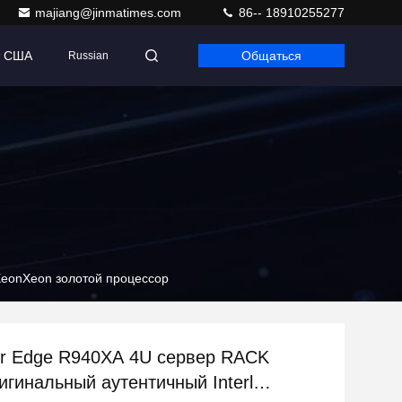
majiang@jinmatimes.com
86-- 18910255277
т США
Общаться
Russian
XeonXeon золотой процессор
er Edge R940XA 4U сервер RACK
игинальный аутентичный Interl