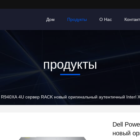
Дом
Продукты
О Нас
Контак
продукты
e R940XA 4U сервер RACK новый оригинальный аутентичный Interl 
Dell Pow
новый ор