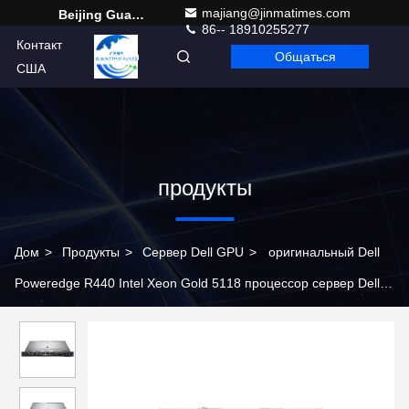
majiang@jinmatimes.com
Beijing Guangtian Runze Technology Co., Ltd.
86-- 18910255277
Контакт
Общаться
Russian
США
продукты
Дом
>
Продукты
>
Сервер Dell GPU
>
оригинальный Dell
Poweredge R440 Intel Xeon Gold 5118 процессор сервер Dell
R440 сервер