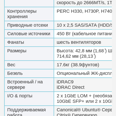
скорость до 2666MT/s, 1T
Контроллеры
PERC H330, H730P, H740P
хранения
Приводные отсеки
10 x 2,5 SAS/SATA (HDD/S
Силовые источники
450 Вт (кабельное питание)
Фанаты
шесть вентиляторов
Размеры
Высота: 42,8 мм (1,68 ̊) Ши
714,62 мм (28,13 ̊)
Вес
17.6кг (38.9фунтов)
Безель
Опциональный ЖК-дисплей
Встроенный / на
iDRAC9
сервере
iDRAC Direct
I/O & порты
2 x 1GbE LOM + (необязате
10GbE SFP+ или 2 x 10Gb
Поддерживаемая
Canonical® Ubuntu® Серве
работа
Citrix® Гипервизор