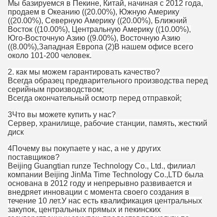
Мы базируемся в Пекине, Китай, начиная с 2012 года,
продаем в Океанию ((20.00%), Южную Америку
((20.00%), Северную Америку ((20.00%), Ближний
Восток ((10.00%), Центральную Америку ((10.00%),
Юго-Восточную Азию ((9.00%), Восточную Азию
((8.00%),Западная Европа (2)В нашем офисе всего
около 101-200 человек.
2. как мы можем гарантировать качество?
Всегда образец предварительного производства перед
серийным производством;
Всегда окончательный осмотр перед отправкой;
3Что вы можете купить у нас?
Сервер, хранилище, рабочие станции, память, жесткий
диск
4Почему вы покупаете у нас, а не у других
поставщиков?
Beijing Guangtian runze Technology Co., Ltd., филиал
компании Beijing JinMa Time Technology Co.,LTD была
основана в 2012 году и непрерывно развивается и
внедряет инновации с момента своего создания в
течение 10 лет.У нас есть квалификация центральных
закупок, центральных прямых и пекинских