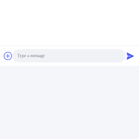
Отправить
Аналогичные продукты
Photo
Video Call
Audio Call
PowerEdge R470 Rack
Сервер хранения