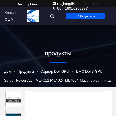
majiang@jinmatimes.com
Beijing Guangtian Runze Technology Co., Ltd.
86-- 18910255277
Контакт
Общаться
Russian
США
продукты
Дом
>
Продукты
>
Сервер Dell GPU
>
EMC DellS GPU
Server PowerVault ME4012 ME4024 ME4084 Массив хранилищ