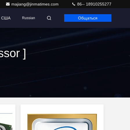
majiang@jinmatimes.com
86-- 18910255277
т США
Общаться
Russian
sor ]