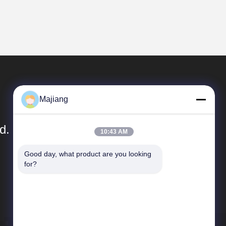
Majiang
d.
10:43 AM
Good day, what product are you looking 
Быстрые Ссылки
for?
Профиль компании
Экскурсия по заводу
Контроль качества