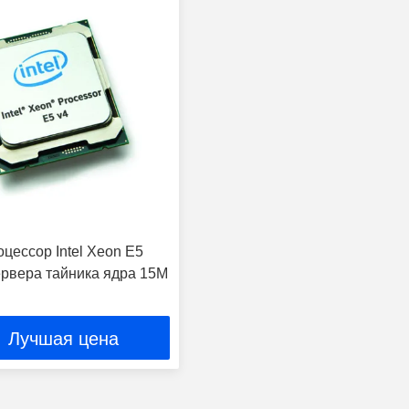
цессор Intel Xeon E5
ервера тайника ядра 15M
Лучшая цена