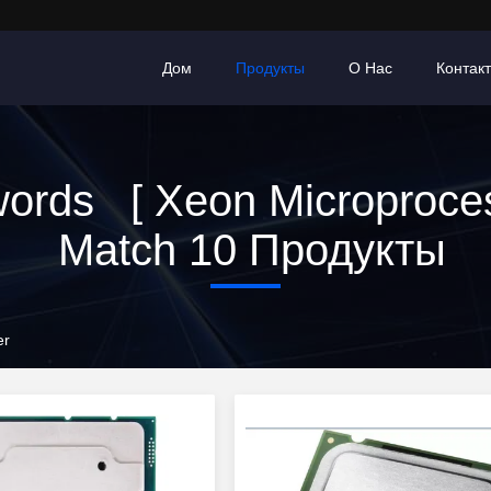
Дом
Продукты
О Нас
Контак
ords [ Xeon Microproces
Match 10 Продукты
er