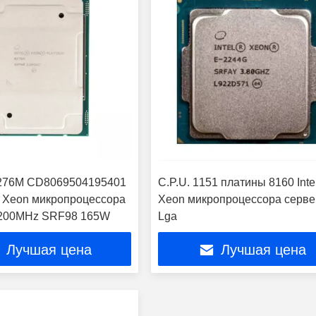
8276M CD8069504195401
C.P.U. 1151 платины 8160 Inte
el Xeon микропроцессора
Xeon микропроцессора серв
2200MHz SRF98 165W
Lga
Лучшая цена
Лучшая цена