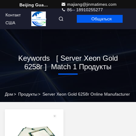
majiang@jinmatimes.com
Beijing Guangtian Runze Technology Co., Ltd.
86-- 18910255277
Контакт
Общаться
Russian
США
Keywords [ Server Xeon Gold
6258r ] Match 1 Продукты
Дом
>
Продукты
>
Server Xeon Gold 6258r Online Manufacturer