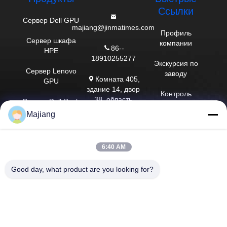
Ссылки
Сервер Dell GPU
majiang@jinmatimes.com
Профиль
Сервер шкафа
компании
86--
HPE
18910255277
Экскурсия по
Сервер Lenovo
заводу
Комната 405,
GPU
здание 14, двор
Контроль
38, область
Сервер Dell Rack
качества
Гренландии
Majiang
Zhongyang
Сервер Inspur
Новости
пожалуйста
GPU
южная, Пекин
Карта сайта
6:40 AM
Китай.
Сервер Huawei
GPU
Политика
Good day, what product are you looking for?
конфиденциальности
сервер хранения
Dell
Китай Хорошее качество Сервер Dell GPU Доставщик. 2023-2025