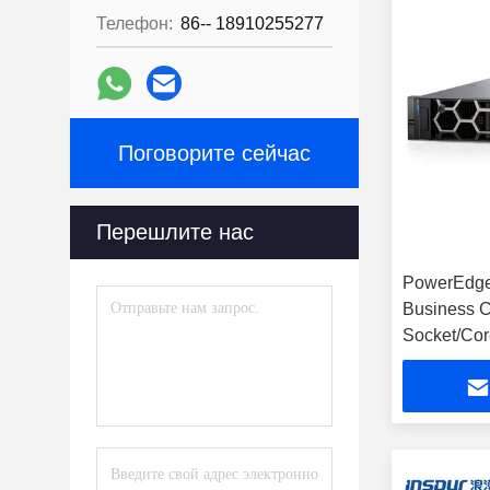
Телефон:
86-- 18910255277
Поговорите сейчас
Перешлите нас
PowerEdge
Business 
Socket/Co
Intel Xeo
оперативн