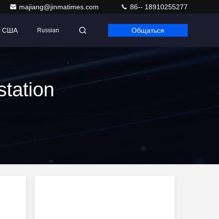
majiang@jinmatimes.com
86-- 18910255277
т США
Общаться
Russian
tation