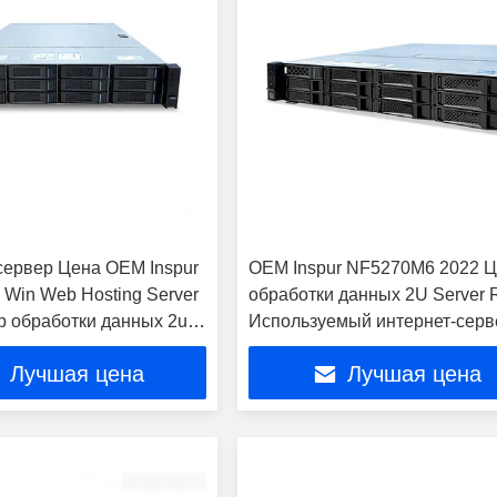
сервер Цена OEM Inspur
OEM Inspur NF5270M6 2022 Ц
Win Web Hosting Server
обработки данных 2U Server 
р обработки данных 2u
Используемый интернет-серв
 стойка
для веб-хостинга Win NF527
Лучшая цена
Лучшая цена
NF5270M6 Xeon процессор