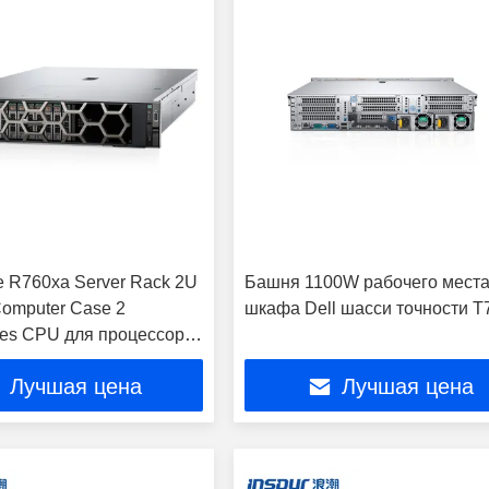
 R760xa Server Rack 2U
Башня 1100W рабочего мест
Computer Case 2
шкафа Dell шасси точности T
res CPU для процессора
n GPU Установленная
Лучшая цена
Лучшая цена
ая память EMC