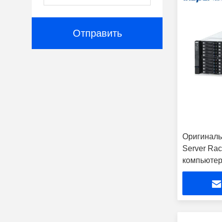
Отправить
Оригинал
Server Ra
компьютер 
5320H 20C
64GB DDR