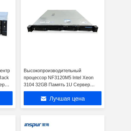
ентр
Высокопроизводительный
Rack
процессор NF3120M5 Intel Xeon
ер
3104 32GB Память 1U Сервер
0M6
Rack Сервер NF3120M5 Сервер
Лучшая цена