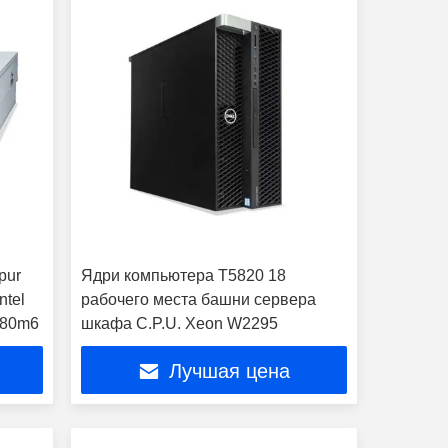
pur
Ядри компьютера T5820 18
ntel
рабочего места башни сервера
480m6
шкафа C.P.U. Xeon W2295
Лучшая цена