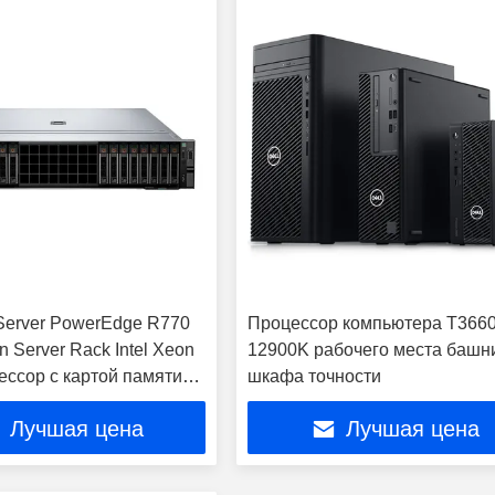
 Server PowerEdge R770
Процессор компьютера T3660 
n Server Rack Intel Xeon
12900K рабочего места башн
ссор с картой памяти
шкафа точности
Лучшая цена
Лучшая цена