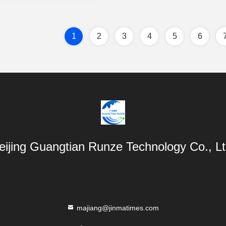
1
2
3
4
5
6
eijing Guangtian Runze Technology Co., Lt
majiang@jinmatimes.com