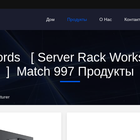
Дом
Продукты
О Нас
Контак
rds [ Server Rack Works
] Match 997 Продукты
turer