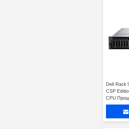
Dell Rack
CSP Editio
CPU Проце
SSD