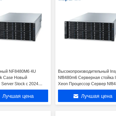
ьный NF8480M6 4U
Высокопроизводительный Ins
ck Case Новый
Nf8480m6 Серверная стойка I
Server Stock с 2024
Xeon Процессор Сервер Nf8
ores 48 DIMM Slots 16GB
Лучшая цена
Лучшая цена
4 750W Поставка