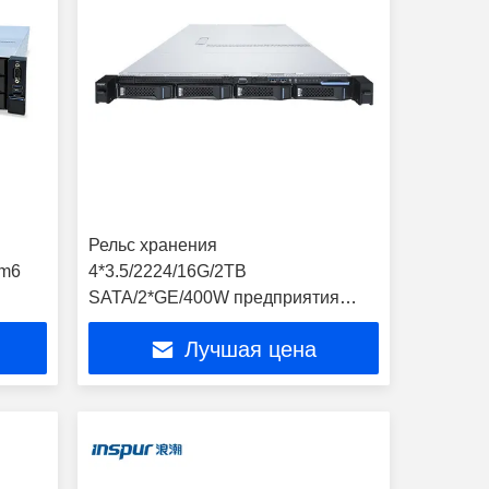
Рельс хранения
0m6
4*3.5/2224/16G/2TB
SATA/2*GE/400W предприятия
шкафа сервера Inspur NF3120M5
Лучшая цена
HDD