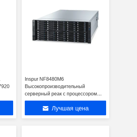
а
Inspur NF8480M6
7920
Высокопроизводительный
серверный реак с процессором
Intel Xeon NF8480M6 на складе
Лучшая цена