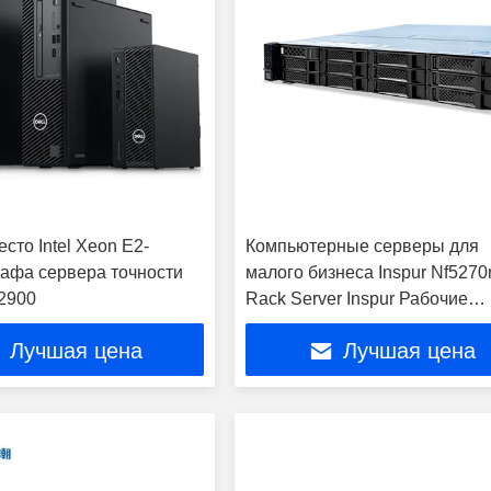
сто Intel Xeon E2-
Компьютерные серверы для
афа сервера точности
малого бизнеса Inspur Nf527
12900
Rack Server Inspur Рабочие
станции Серверы Nf5270m6
Лучшая цена
Лучшая цена