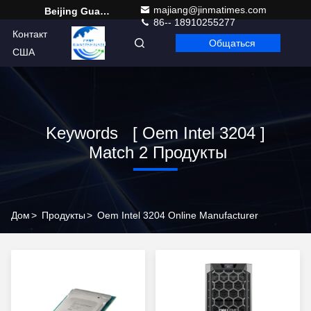
majiang@jinmatimes.com
Beijing Guangtian Runze Technology Co., Ltd.
86-- 18910255277
Контакт
Общаться
Russian
США
Keywords [ Oem Intel 3204 ]
Match 2 Продукты
Дом
>
Продукты
>
Oem Intel 3204 Online Manufacturer