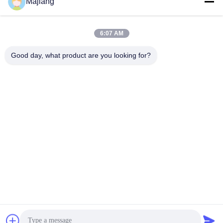
Majiang
Ссылки
Сервер Dell GPU
majiang@jinmatimes.com
Профиль
6:07 AM
Сервер шкафа
компании
86--
HPE
Good day, what product are you looking for?
18910255277
Экскурсия по
Сервер Lenovo
заводу
Комната 405,
GPU
здание 14, двор
Контроль
38, область
Сервер Dell Rack
качества
Гренландии
Zhongyang
Сервер Inspur
Новости
пожалуйста
GPU
южная, Пекин
Карта сайта
Китай.
Сервер Huawei
GPU
Политика
конфиденциальности
сервер хранения
Dell
Китай Хорошее качество Сервер Dell GPU Доставщик. 2023-2025