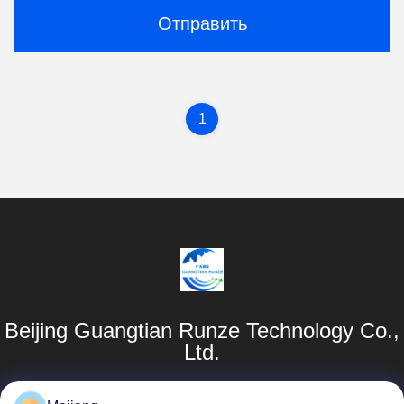
Отправить
1
Beijing Guangtian Runze Technology Co.,
Ltd.
Продукты
Быстрые