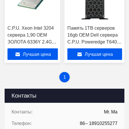
C.P.U. Xeon Intel 3204
Память 1TB серверов
сервера 1,90 OEM
16gb OEM Dell сервера
ЗОЛОТА 6336Y 2.4GHz
C.P.U. Poweredge T640
GHz
Intel Xeon 3204
Лучшая цена
Лучшая цена
1
Контакты
Контакты:
Mr. Ma
Телефон:
86-- 18910255277