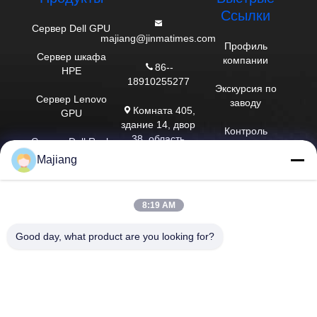
Ссылки
Сервер Dell GPU
majiang@jinmatimes.com
Профиль
Сервер шкафа
компании
86--
HPE
18910255277
Экскурсия по
Сервер Lenovo
заводу
Комната 405,
GPU
здание 14, двор
Контроль
38, область
Сервер Dell Rack
качества
Гренландии
Majiang
Zhongyang
Сервер Inspur
Новости
пожалуйста
GPU
южная, Пекин
Карта сайта
8:19 AM
Китай.
Сервер Huawei
GPU
Политика
Good day, what product are you looking for?
конфиденциальности
сервер хранения
Dell
Китай Хорошее качество Сервер Dell GPU Доставщик. 2023-2026