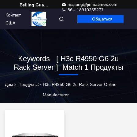
majiang@jinmatimes.com
Beijing Guangtian Runze Technology Co., Ltd.
86-- 18910255277
Контакт
Общаться
Russian
США
Keywords [ H3c R4950 G6 2u
Rack Server ] Match 1 Продукты
Дом
>
Продукты
>
H3c R4950 G6 2u Rack Server Online
Manufacturer