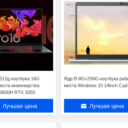
12g ноутбука 16G
Ядр I5 8G+256G ноутбука раб
места инженерства
места Windows 10 14Inch Cad
-5600H RTX 3050
Лучшая цена
Лучшая цена