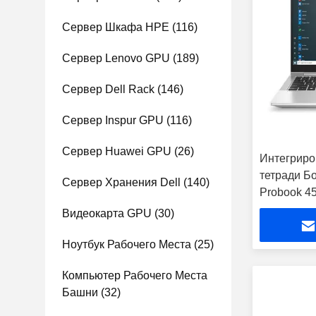
Сервер Шкафа HPE
(116)
Сервер Lenovo GPU
(189)
Сервер Dell Rack
(146)
Сервер Inspur GPU
(116)
Сервер Huawei GPU
(26)
Интегриро
тетради Б
Сервер Хранения Dell
(140)
Probook 4
места дел
Видеокарта GPU
(30)
Ноутбук Рабочего Места
(25)
Компьютер Рабочего Места
Башни
(32)