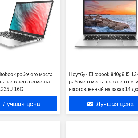
itebook рабочего места
Ноутбук Elitebook 840g9 I5-1
ва верхнего сегмента
рабочего места верхнего сег
-1235U 16G
изготовленный на заказ 14 д
Лучшая цена
Лучшая цена