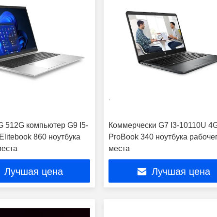
G 512G компьютер G9 I5-
Коммерчески G7 I3-10110U 4
litebook 860 ноутбука
ProBook 340 ноутбука рабоче
места
места
Лучшая цена
Лучшая цена