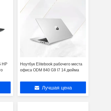
G HP
Ноутбук Elitebook рабочего места
го
офиса ODM 840 G9 I7 14 дюйма
Лучшая цена