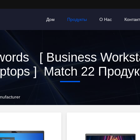
Дом
Продукты
О Нас
Контак
ords [ Business Workst
ptops ] Match 22 Проду
nufacturer