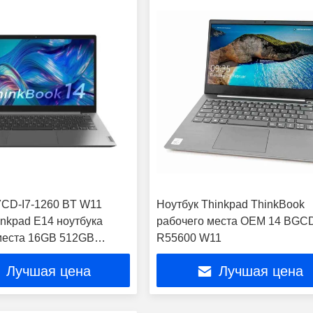
7CD-I7-1260 BT W11
Ноутбук Thinkpad ThinkBook
inkpad E14 ноутбука
рабочего места OEM 14 BGC
места 16GB 512GB
R55600 W11
й
Лучшая цена
Лучшая цена