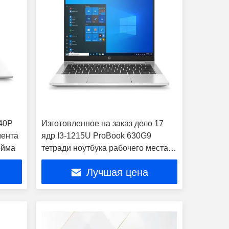
240P
Изготовленное на заказ дело 17
мента
ядр I3-1215U ProBook 630G9
юйма
тетради ноутбука рабочего места
дюйма
Лучшая цена