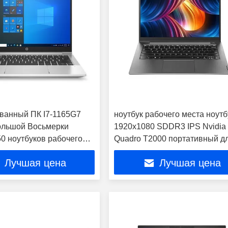
ванный ПК I7-1165G7
ноутбук рабочего места ноутб
ольшой Восьмерки
1920x1080 SDDR3 IPS Nvidia
50 ноутбуков рабочего
Quadro T2000 портативный д
а графиков
студента дела
Лучшая цена
Лучшая цена