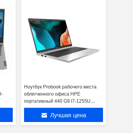
Ноутбук Probook рабочего места
D-
облегченного офиса HPE
портативный 440 G9 I7-1255U
14inch
Лучшая цена