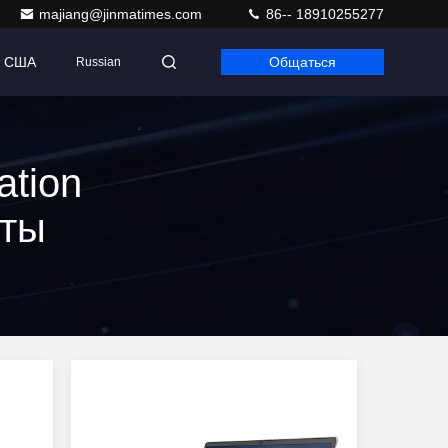
majiang@jinmatimes.com
86-- 18910255277
т США
Общаться
Russian
ation
кты