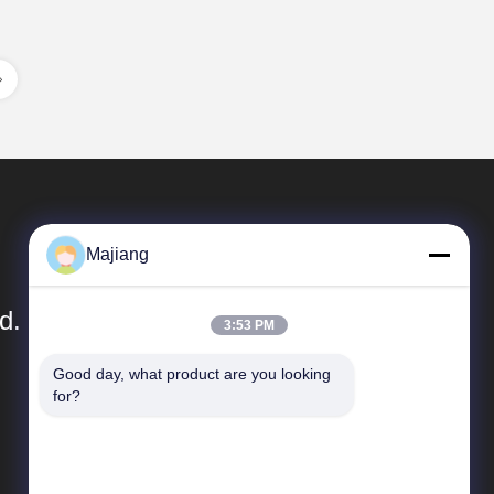
Majiang
d.
3:53 PM
Good day, what product are you looking 
Быстрые Ссылки
for?
Профиль компании
Экскурсия по заводу