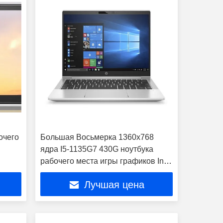
очего
Большая Восьмерка 1360x768
ядра I5-1135G7 430G ноутбука
рабочего места игры графиков Intel
UHD
Лучшая цена