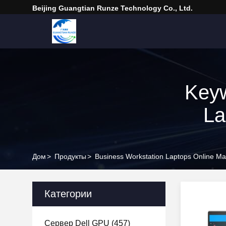
Beijing Guangtian Runze Technology Co., Ltd.
Keyw
La
Дом
>
Продукты
>
Business Workstation Laptops Online Ma
Категории
Сервер Dell GPU
(457)