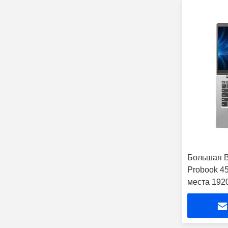
Большая В
Probook 4
места 192