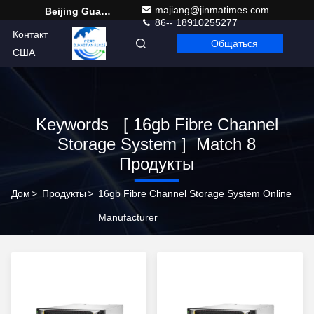
majiang@jinmatimes.com
Beijing Guangtian Runze Technology Co., Ltd.
86-- 18910255277
Контакт
Общаться
Russian
США
Keywords [ 16gb Fibre Channel
Storage System ] Match 8
Продукты
Дом
>
Продукты
>
16gb Fibre Channel Storage System Online
Manufacturer